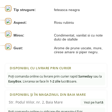
Tip strugure:
feteasca neagra
Aspect:
Rosu rubiniu
Miros:
Condimentat, vanilat si cu note
dulci de stafide
Gust:
Arome de prune uscate, mure,
cirese amare si piper negru.
DISPONIBIL CU LIVRARE PRIN CURIER
Poți comanda online cu livrare prin curier rapid
Sameday
sau la
EasyBox
. Livrarea se face în
1-2 zile
lucrătoare.
DISPONIBIL ȘI ÎN MAGAZINUL DIN BAIA MARE
Str. Podul Viilor, nr. 2, Baia Mare
Vezi pe hartă
Poți comanda online cu ridicare din magazinul fizic.