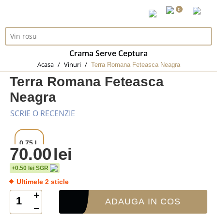
0
Crama Serve Ceptura
Acasa
/
Vinuri
/
Terra Romana Feteasca Neagra
Terra Romana Feteasca
Neagra
SCRIE O RECENZIE
0.75 L
70.00
lei
+0.50 lei SGR
Ultimele 2 sticle
+
ADAUGA IN COS
−