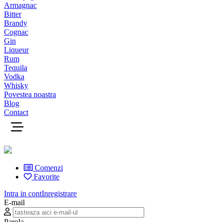
Armagnac
Bitter
Brandy
Cognac
Gin
Liqueur
Rum
Tequila
Vodka
Whisky
Povestea noastra
Blog
Contact
Comenzi
Favorite
Intra in cont
Inregistrare
E-mail
Parola