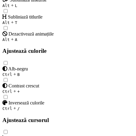
+
Alt
L
Subliniază titlurile
+
Alt
T
Dezactivează animațiile
+
Alt
A
Ajustează culorile
Alb-negru
+
Ctrl
B
Contrast crescut
+
Ctrl
+
Inversează culorile
+
Ctrl
/
Ajustează cursorul