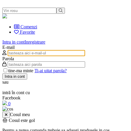
Comenzi
Favorite
Intra in cont
Inregistrare
E-mail
Parola
tine-ma minte
Ti-ai uitat parola?
Intra in cont
sau
intră în cont cu
Facebook
0
Cosul meu
Cosul este gol
Pentru a putea comanda trebuie sa adaugi produsele in cos.