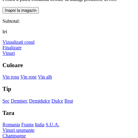
Inapoi la magazin
Subtotal:
lei
Vizualizati cosul
Finalizare
Vinuri
Culoare
Vin rosu
Vin rose
Vin alb
Tip
Sec
Demisec
Demidulce
Dulce
Brut
Tara
Romania
Franta
Italia
S.U.A.
Vinuri spumante
Champagne