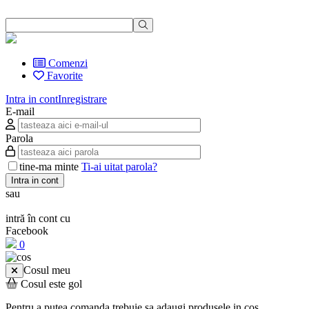
Comenzi
Favorite
Intra in cont
Inregistrare
E-mail
Parola
tine-ma minte
Ti-ai uitat parola?
Intra in cont
sau
intră în cont cu
Facebook
0
Cosul meu
Cosul este gol
Pentru a putea comanda trebuie sa adaugi produsele in cos.