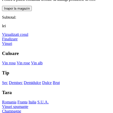
Inapoi la magazin
Subtotal:
lei
Vizualizati cosul
Finalizare
Vinuri
Culoare
Vin rosu
Vin rose
Vin alb
Tip
Sec
Demisec
Demidulce
Dulce
Brut
Tara
Romania
Franta
Italia
S.U.A.
Vinuri spumante
Champagne