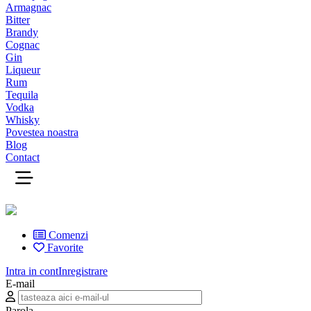
Armagnac
Bitter
Brandy
Cognac
Gin
Liqueur
Rum
Tequila
Vodka
Whisky
Povestea noastra
Blog
Contact
Comenzi
Favorite
Intra in cont
Inregistrare
E-mail
Parola