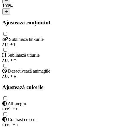
100
%
Ajustează conținutul
Subliniază linkurile
+
Alt
L
Subliniază titlurile
+
Alt
T
Dezactivează animațiile
+
Alt
A
Ajustează culorile
Alb-negru
+
Ctrl
B
Contrast crescut
+
Ctrl
+