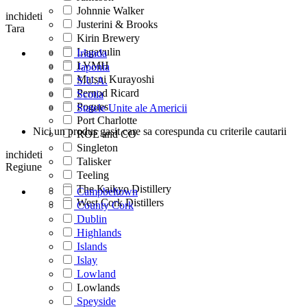
Johnnie Walker
inchideti
Justerini & Brooks
Tara
Kirin Brewery
Lagavulin
Irlanda
LVMH
Japonia
Matsui Kurayoshi
S.U.A.
Pernod Ricard
Scotia
Pogues
Statele Unite ale Americii
Port Charlotte
Nici un produs gasit care sa corespunda cu criterile cautarii
ROE and CO
Singleton
inchideti
Talisker
Regiune
Teeling
The Kaikyo Distillery
Campbeltown
West Cork Distillers
County Cork
Dublin
Highlands
Islands
Islay
Lowland
Lowlands
Speyside