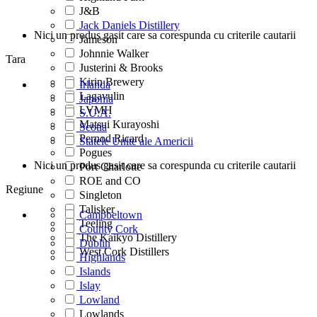
J&B
Jack Daniels Distillery
Nici un produs gasit care sa corespunda cu criterile cautarii
Jameson
Johnnie Walker
Tara
Justerini & Brooks
Kirin Brewery
Irlanda
Lagavulin
Japonia
LVMH
S.U.A.
Matsui Kurayoshi
Scotia
Pernod Ricard
Statele Unite ale Americii
Pogues
Nici un produs gasit care sa corespunda cu criterile cautarii
Port Charlotte
ROE and CO
Regiune
Singleton
Talisker
Campbeltown
Teeling
County Cork
The Kaikyo Distillery
Dublin
West Cork Distillers
Highlands
Islands
Islay
Lowland
Lowlands