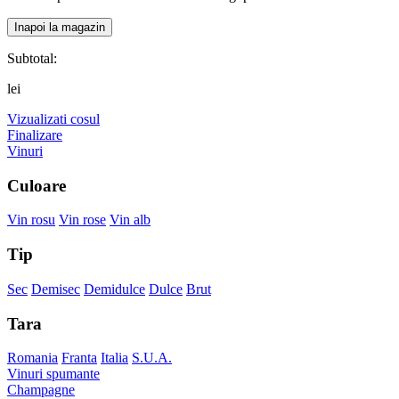
Inapoi la magazin
Subtotal:
lei
Vizualizati cosul
Finalizare
Vinuri
Culoare
Vin rosu
Vin rose
Vin alb
Tip
Sec
Demisec
Demidulce
Dulce
Brut
Tara
Romania
Franta
Italia
S.U.A.
Vinuri spumante
Champagne