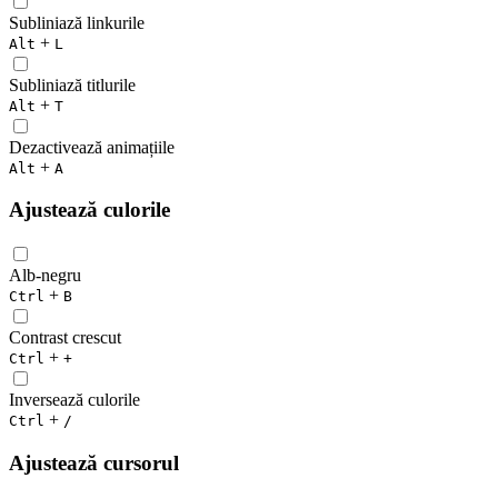
Subliniază linkurile
+
Alt
L
Subliniază titlurile
+
Alt
T
Dezactivează animațiile
+
Alt
A
Ajustează culorile
Alb-negru
+
Ctrl
B
Contrast crescut
+
Ctrl
+
Inversează culorile
+
Ctrl
/
Ajustează cursorul