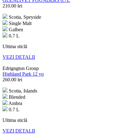
GLENLIVET FOUNDERS 0.7L
210.00
lei
Scotia, Speyside
Single Malt
Galben
0.7 L
Ultima sticlă
VEZI DETALII
Edrigngton Group
Highland Park 12 yo
260.00
lei
Scotia, Islands
Blended
Ambra
0.7 L
Ultima sticlă
VEZI DETALII