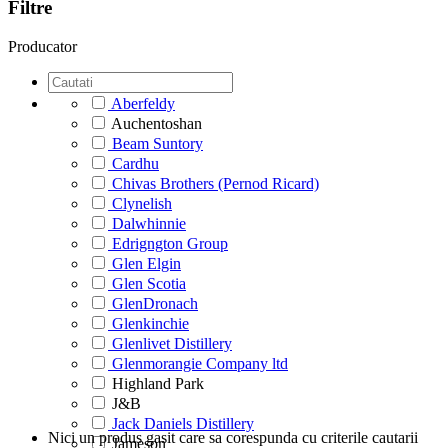
Filtre
Producator
Aberfeldy
Auchentoshan
Beam Suntory
Cardhu
Chivas Brothers (Pernod Ricard)
Clynelish
Dalwhinnie
Edrigngton Group
Glen Elgin
Glen Scotia
GlenDronach
Glenkinchie
Glenlivet Distillery
Glenmorangie Company ltd
Highland Park
J&B
Jack Daniels Distillery
Nici un produs gasit care sa corespunda cu criterile cautarii
Jameson