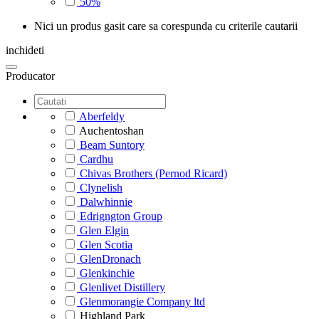
50%
Nici un produs gasit care sa corespunda cu criterile cautarii
inchideti
Producator
Aberfeldy
Auchentoshan
Beam Suntory
Cardhu
Chivas Brothers (Pernod Ricard)
Clynelish
Dalwhinnie
Edrigngton Group
Glen Elgin
Glen Scotia
GlenDronach
Glenkinchie
Glenlivet Distillery
Glenmorangie Company ltd
Highland Park