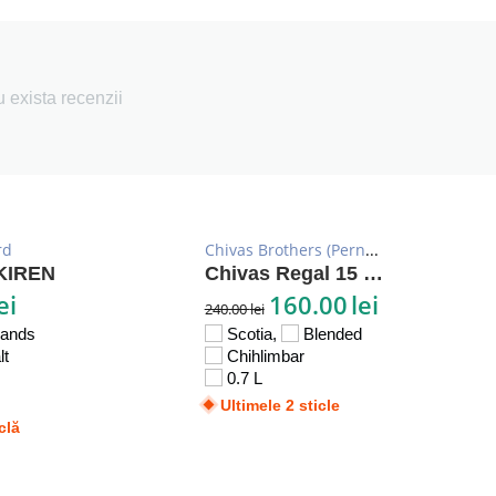
 exista recenzii
rd
Chivas Brothers (Pernod Ricard)
KIREN
Chivas Regal 15 YO
ei
160.00
lei
240.00
lei
lands
Scotia,
Blended
lt
Chihlimbar
0.7 L
Ultimele 2 sticle
clă