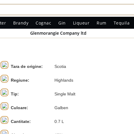
ter
Brandy
Cognac
Gin
Liqueur
Rum
Tequila
Glenmorangie Company ltd
Tara de origine:
Scotia
Regiune:
Highlands
Tip:
Single Malt
Culoare:
Galben
Cantitate:
0.7 L