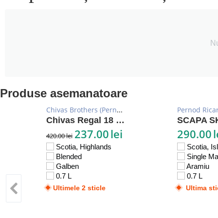
Nu
Produse asemanatoare
Chivas Brothers (Pernod Ricard)
Pernod Rica
Chivas Regal 18 YO
SCAPA S
237.00
lei
290.00
l
420.00
lei
Scotia, Highlands
Scotia, Is
Blended
Single Ma
Galben
Aramiu
0.7 L
0.7 L
Ultimele 2 sticle
Ultima sti