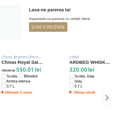
Lasa-ne parerea ta!
Impartasiti-va parerea cu ceilalti clienti
SCRIE O RECENZIE
Chivas Brothers (Pernod Ricard)
LVMH
Chivas Royal Salute 21 YO
ARDBEG WHISKY 10 YO
550.01
lei
320.00
lei
780.00
lei
Scotia,
Blended
Scotia, Islay
Ambra intensa
Islay
0.7 L
0.7 L
Ultimele 2 sticle
Ultima sticlă