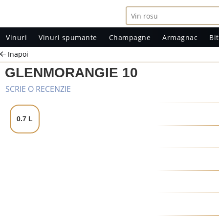
Vinuri
Vinuri spumante
Champagne
Armagnac
Bit
Inapoi
GLENMORANGIE 10
SCRIE O RECENZIE
0.7 L