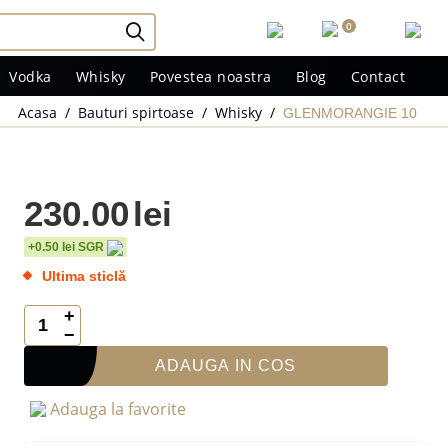
0
Vodka
Whisky
Povestea noastra
Blog
Contact
Acasa
/
Bauturi spirtoase
/
Whisky
/
GLENMORANGIE 10
230.00
lei
+0.50 lei SGR
Ultima sticlă
+
−
ADAUGA IN COS
Adauga la favorite