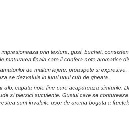
mpresioneaza prin textura, gust, buchet, consistenta.
 maturarea finala care ii confera note aromatice dis
amatorilor de malturi lejere, proaspete si expresive. 
baza se dezvaluie in jurul unui cub de gheata.
jar alb, capata note fine care acapareaza simturile.
de si piersici suculente. Gustul care se contureaza 
cestea sunt invaluite usor de aroma bogata a fructel