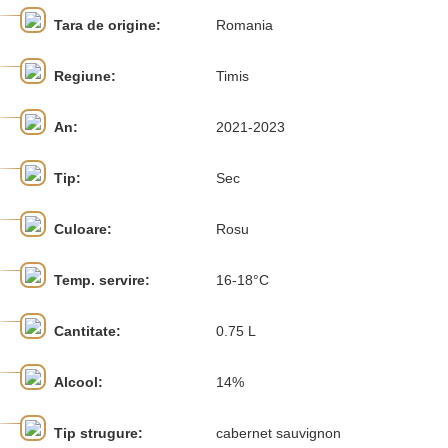
Tara de origine:
Romania
Regiune:
Timis
An:
2021-2023
Tip:
Sec
Culoare:
Rosu
Temp. servire:
16-18°C
Cantitate:
0.75 L
Alcool:
14%
Tip strugure:
cabernet sauvignon