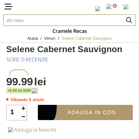
0
Cramele Recas
Acasa
/
Vinuri
/
Selene Cabernet Sauvignon
Selene Cabernet Sauvignon
SCRIE O RECENZIE
99.99
lei
0.75 L
+0.50 lei SGR
Ultimele 5 sticle
+
ADAUGA IN COS
−
Adauga la favorite