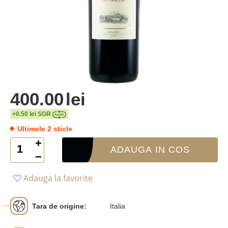
400.00
lei
+0.50 lei SGR
Ultimele 2 sticle
+
ADAUGA IN COS
−
Adauga la favorite
Tara de origine:
Italia