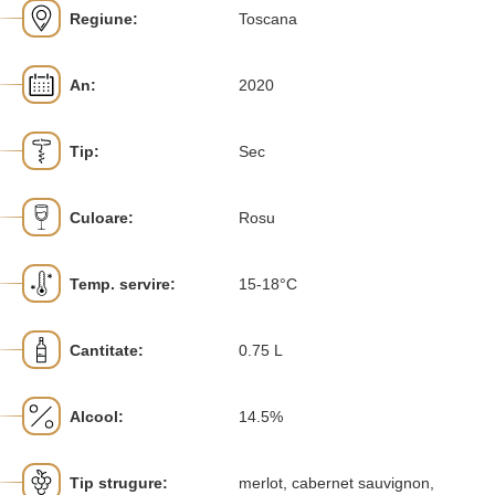
Regiune:
Toscana
An:
2020
Tip:
Sec
Culoare:
Rosu
Temp. servire:
15-18°C
Cantitate:
0.75 L
Alcool:
14.5%
Tip strugure:
merlot, cabernet sauvignon,