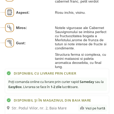
cabernet franc, petit verdot
Aspect:
Rosu inchis, visinu.
Miros:
Notele viguroase ale Cabernet
Sauvignonului se imbina perfect
cu fructuozitatea bogata a
Merlotului,arome de frunza de
Gust:
tutun si note intense de fructe si
condimente.
Structura ferma si complexa, cu
tanini matasosi si paleta
aromatica deosebita, cu final
lung.
DISPONIBIL CU LIVRARE PRIN CURIER
Poți comanda online cu livrare prin curier rapid
Sameday
sau la
EasyBox
. Livrarea se face în
1-2 zile
lucrătoare.
DISPONIBIL ȘI ÎN MAGAZINUL DIN BAIA MARE
Str. Podul Viilor, nr. 2, Baia Mare
Vezi pe hartă