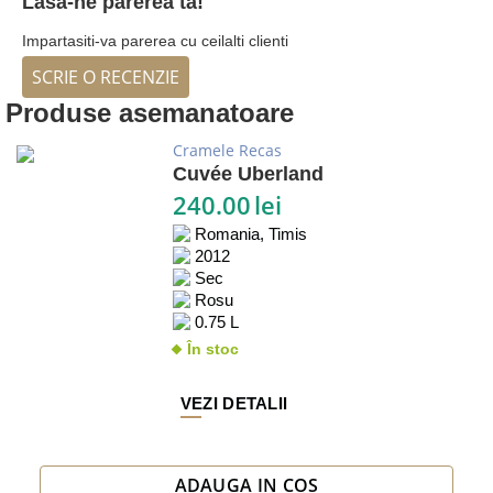
Lasa-ne parerea ta!
Impartasiti-va parerea cu ceilalti clienti
SCRIE O RECENZIE
Produse asemanatoare
Cramele Recas
Cuvée Uberland
240.00
lei
Romania, Timis
2012
Sec
Rosu
0.75 L
În stoc
VEZI DETALII
ADAUGA IN COS