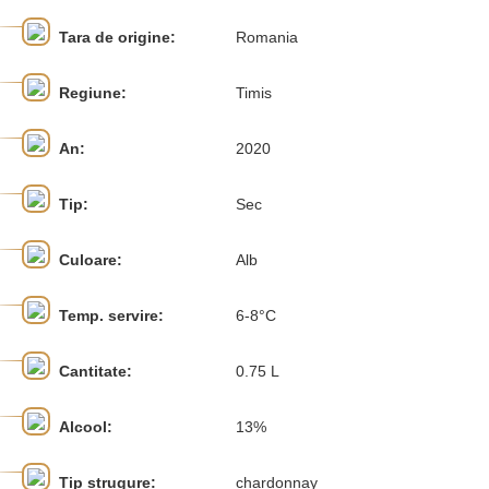
Tara de origine:
Romania
Regiune:
Timis
An:
2020
Tip:
Sec
Culoare:
Alb
Temp. servire:
6-8°C
Cantitate:
0.75 L
Alcool:
13%
Tip strugure:
chardonnay