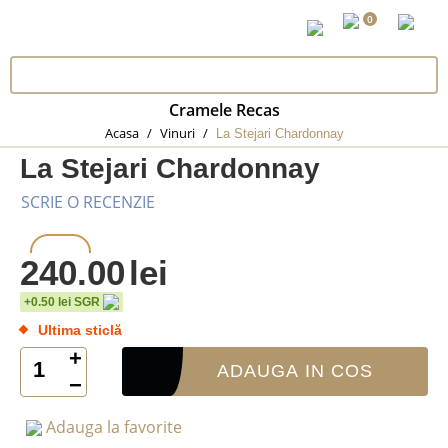
0
Cramele Recas
Acasa
/
Vinuri
/
La Stejari Chardonnay
La Stejari Chardonnay
SCRIE O RECENZIE
240.00
lei
0.75 L
+0.50 lei SGR
Ultima sticlă
+
ADAUGA IN COS
−
Adauga la favorite