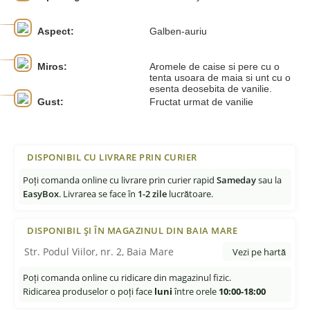
Aspect:
Galben-auriu
Miros:
Aromele de caise si pere cu o
tenta usoara de maia si unt cu o
esenta deosebita de vanilie.
Gust:
Fructat urmat de vanilie
DISPONIBIL CU LIVRARE PRIN CURIER
Poți comanda online cu livrare prin curier rapid
Sameday
sau la
EasyBox
. Livrarea se face în
1-2 zile
lucrătoare.
DISPONIBIL ȘI ÎN MAGAZINUL DIN BAIA MARE
Str. Podul Viilor, nr. 2, Baia Mare
Vezi pe hartă
Poți comanda online cu ridicare din magazinul fizic.
Ridicarea produselor o poți face
luni
între orele
10:00-18:00