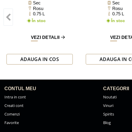
Sec
Sec
Rosu
Rosu
0.75 L
0.75 L
În stoc
În stoc
VEZI DETALII
VEZI DET
ADAUGA IN COS
ADAUGA IN 
CONTUL MEU
CATEGORII
Intra in cont
Noutati
Creati cont
Vinuri
Comenzi
Spirits
Favorite
Blog