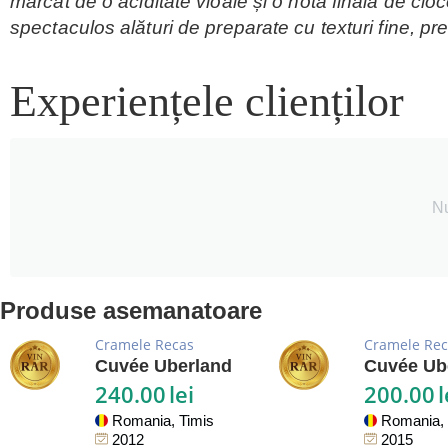
marcat de o aciditate vioaie și o notă finală de ci
spectaculos alături de preparate cu texturi fine, pr
Experiențele clienților
Nu
Produse asemanatoare
Cramele Recas
Cramele Rec
Cuvée Uberland
Cuvée Ub
240.00
lei
200.00
l
Romania, Timis
Romania, 
2012
2015