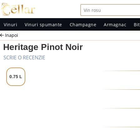
Vinuri
Vinuri spumante
Champagne
Armagnac
Bit
Inapoi
Heritage Pinot Noir
SCRIE O RECENZIE
0.75 L