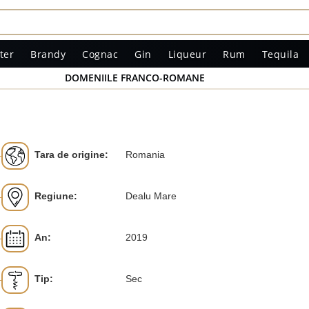
ter
Brandy
Cognac
Gin
Liqueur
Rum
Tequila
DOMENIILE FRANCO-ROMANE
Tara de origine:
Romania
Regiune:
Dealu Mare
An:
2019
Tip:
Sec