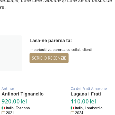
 meditație, care cere răbdare și care se va deschide
re.
Lasa-ne parerea ta!
Impartasiti-va parerea cu ceilalti clienti
SCRIE O RECENZIE
Antinori
Ca dei Frati Amarone
Antinori Tignanello
Lugana I Frati
920.00
lei
110.00
lei
Italia, Toscana
Italia, Lombardia
2021
2024