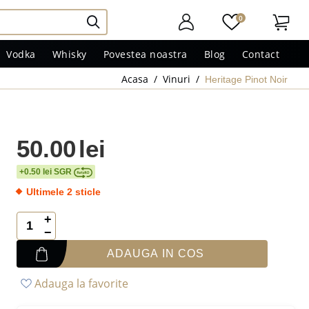
0
Vodka
Whisky
Povestea noastra
Blog
Contact
Acasa
/
Vinuri
/
Heritage Pinot Noir
50.00
lei
+0.50 lei SGR
Ultimele 2 sticle
+
−
ADAUGA IN COS
Adauga la favorite