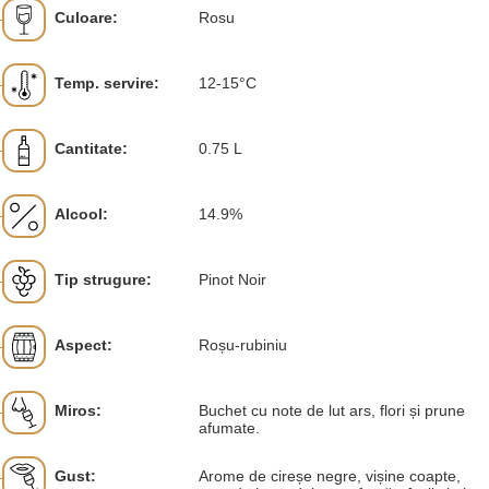
Culoare:
Rosu
Temp. servire:
12-15°C
Cantitate:
0.75 L
Alcool:
14.9%
Tip strugure:
Pinot Noir
Aspect:
Roșu-rubiniu
Miros:
Buchet cu note de lut ars, flori și prune
afumate.
Gust:
Arome de cireșe negre, vișine coapte,