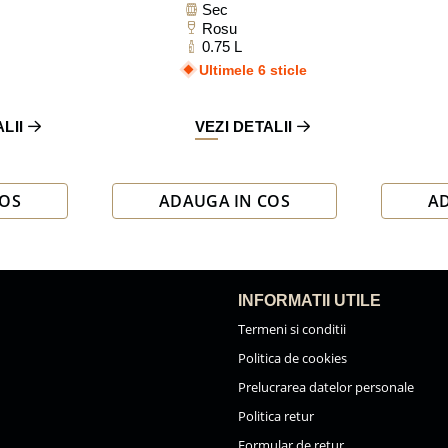
Sec
Rosu
0.75 L
Ultimele 6 sticle
ALII
VEZI DETALII
COS
ADAUGA IN COS
A
INFORMATII UTILE
Termeni si conditii
Politica de cookies
Prelucrarea datelor personale
Politica retur
Formular de retur