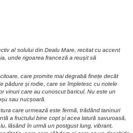
r
iv al solului din Dealu Mare, recitat cu accent
ia, unde rigoarea franceză a reușit să
lucitoare, care promite mai degrabă finețe decât
 de pădure și rodie, care se împletesc cu notele
lor vinuri care au cunoscut baricul. Nu este un
 roșu sau nucșoară.
uctura care urmează este fermă, trădând taninuri
ntă a fructului bine copt și acea latură savuroasă,
plu, lăsând în urmă un postgust lung, vibrant,