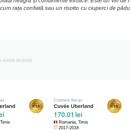
ocolată neagră și condimente exotice. Este un vin de
ecum rața confiată sau un risotto cu ciuperci de pădu
 exista recenzii
as
Cramele Recas
erland
Cuvée Uberland
ei
170.01
lei
Timis
Romania, Timis
2017-2018