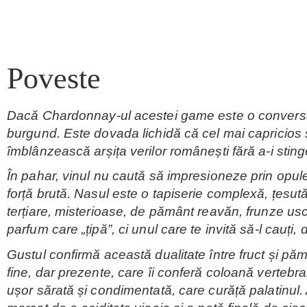
Poveste
Dacă Chardonnay-ul acestei game este o conversație
burgund. Este dovada lichidă că cel mai capricios 
îmblânzească arșița verilor românești fără a-i sting
În pahar, vinul nu caută să impresioneze prin opule
forță brută. Nasul este o tapiserie complexă, țesută
terțiare, misterioase, de pământ reavăn, frunze usca
parfum care „țipă”, ci unul care te invită să-l cauț
Gustul confirmă această dualitate între fruct și p
fine, dar prezente, care îi conferă coloană vertebra
ușor sărată și condimentată, care curăță palatinul. 