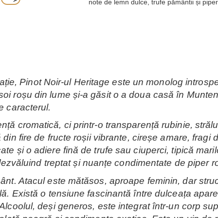
note de lemn dulce, trufe pământii și pipe
, Pinot Noir-ul Heritage este un monolog introspect
soi roșu din lume și-a găsit o a doua casă în Munten
e caracterul.
nță cromatică, ci printr-o transparență rubinie, stră
 din fire de fructe roșii vibrante, cireșe amare, fragi
te și o adiere fină de trufe sau ciuperci, tipică mari
i, dezvăluind treptat și nuanțe condimentate de piper
ământ. Atacul este mătăsos, aproape feminin, dar str
lă. Există o tensiune fascinantă între dulceața apare
Alcoolul, deși generos, este integrat într-un corp su