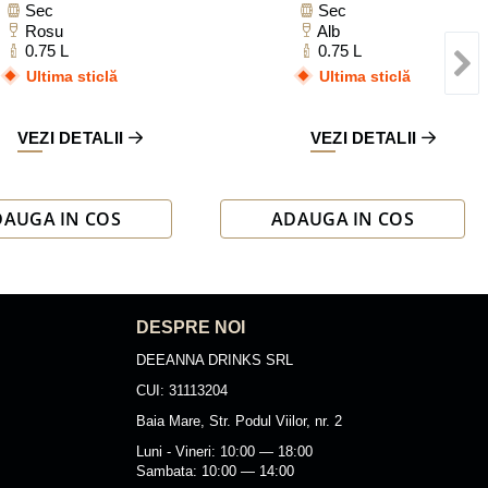
Sec
Sec
Rosu
Alb
0.75 L
0.75 L
Ultima sticlă
Ultima sticlă
VEZI DETALII
VEZI DETALII
DAUGA IN COS
ADAUGA IN COS
DESPRE NOI
DEEANNA DRINKS SRL
CUI: 31113204
Baia Mare, Str. Podul Viilor, nr. 2
Luni - Vineri: 10:00 — 18:00
Sambata: 10:00 — 14:00