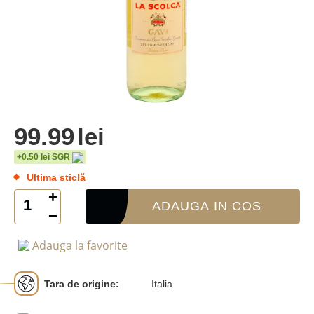
99.99
lei
+0.50 lei SGR
Ultima sticlă
+
ADAUGA IN COS
−
Adauga la favorite
Tara de origine:
Italia