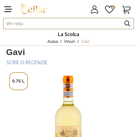
0
La Scolca
Acasa
/
Vinuri
/
Gavi
Gavi
SCRIE O RECENZIE
0.75 L