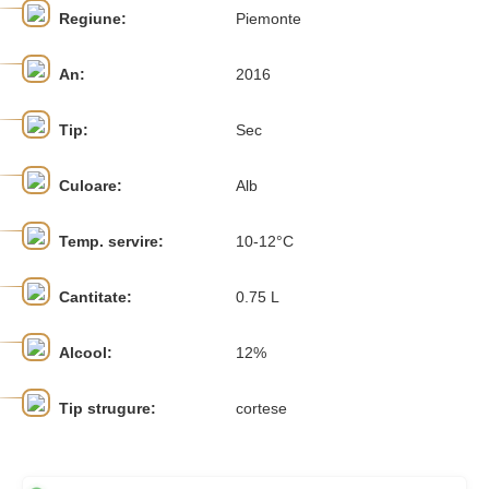
Regiune:
Piemonte
An:
2016
Tip:
Sec
Culoare:
Alb
Temp. servire:
10-12°C
Cantitate:
0.75 L
Alcool:
12%
Tip strugure:
cortese