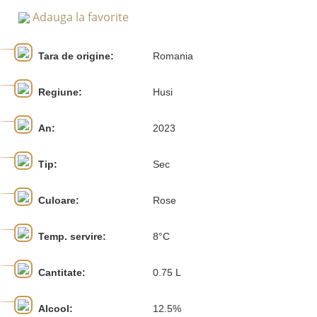
Adauga la favorite
Tara de origine:
Romania
Regiune:
Husi
An:
2023
Tip:
Sec
Culoare:
Rose
Temp. servire:
8°C
Cantitate:
0.75 L
Alcool:
12.5%