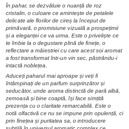
În pahar, se dezvăluie o nuanță de roz
cristalin, o culoare ce amintește de petalele
delicate ale florilor de cireș la început de
primăvară, o promisiune vizuală a prospețimii
și a eleganței ce va urma. Este o priveliște ce
te îmbie la o degustare plină de finețe, o
reflectare a măiestriei cu care acest soi aromat
a fost transformat într-un vin sec, păstrându-i
intactă noblețea.
Aduceți paharul mai aproape și veți fi
întâmpinați de un parfum surprinzător și
seducător, unde aroma distinctă de pară albă,
zemoasă și bine coaptă, își face simțită
prezența cu o claritate remarcabilă. Este o
notă olfactivă ce nu se impune prin opulență, ci
prin finețea și puritatea sa, o introducere
subtilă în universul aromatic complex ce