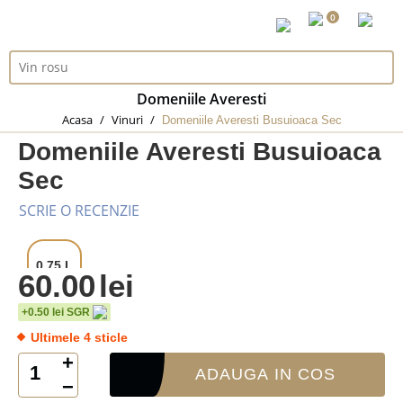
0
Domeniile Averesti
Acasa
/
Vinuri
/
Domeniile Averesti Busuioaca Sec
Domeniile Averesti Busuioaca
Sec
SCRIE O RECENZIE
0.75 L
60.00
lei
+0.50 lei SGR
Ultimele 4 sticle
+
ADAUGA IN COS
−