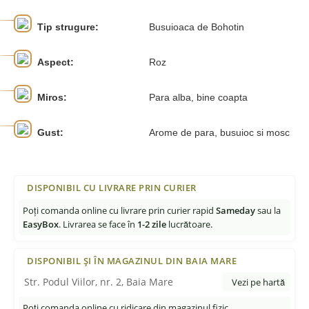
Tip strugure:
Busuioaca de Bohotin
Aspect:
Roz
Miros:
Para alba, bine coapta
Gust:
Arome de para, busuioc si mosc
DISPONIBIL CU LIVRARE PRIN CURIER
Poți comanda online cu livrare prin curier rapid
Sameday
sau la
EasyBox
. Livrarea se face în
1-2 zile
lucrătoare.
DISPONIBIL ȘI ÎN MAGAZINUL DIN BAIA MARE
Str. Podul Viilor, nr. 2, Baia Mare
Vezi pe hartă
Poți comanda online cu ridicare din magazinul fizic.