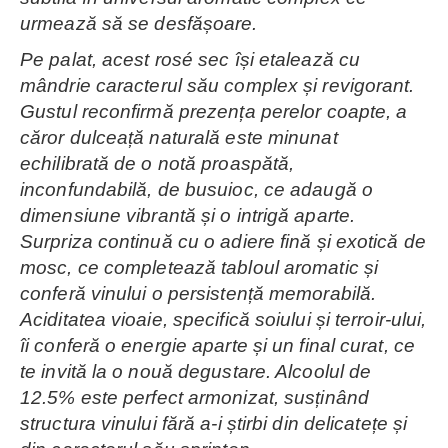
urmează să se desfășoare.
Pe palat, acest rosé sec își etalează cu
mândrie caracterul său complex și revigorant.
Gustul reconfirmă prezența perelor coapte, a
căror dulceață naturală este minunat
echilibrată de o notă proaspătă,
inconfundabilă, de busuioc, ce adaugă o
dimensiune vibrantă și o intrigă aparte.
Surpriza continuă cu o adiere fină și exotică de
mosc, ce completează tabloul aromatic și
conferă vinului o persistență memorabilă.
Aciditatea vioaie, specifică soiului și terroir-ului,
îi conferă o energie aparte și un final curat, ce
te invită la o nouă degustare. Alcoolul de
12.5% este perfect armonizat, susținând
structura vinului fără a-i știrbi din delicatețe și