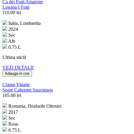
Ca dei Frati Amarone
Lugana I Frati
110.00
lei
Italia, Lombardia
2024
Sec
Alb
0.75 L
Ultima sticlă
VEZI DETALII
Adauga in cos
Crama Vinarte
Soare Cabernet Sauvignon
105.00
lei
Romania, Dealurile Olteniei
2017
Sec
Rosu
0.75 L