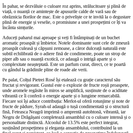
În pahar, se dezvăluie o culoare roz aprins, strălucitoare și plină de
viață, o nuanță ce amintește de apusurile calde de vară sau de
obrăznicia florilor de mac. Este o priveliște ce te invită la o degustare
plină de energie și veselie, o promisiune a unei prospețimi ce îți va
încânta simțurile.
Aduceți paharul mai aproape și veți fi întâmpinați de un buchet
aromatic proaspăt și îmbietor. Notele dominante sunt cele de zmeură
proaspăt culeasă și căpșuni zemoase, a căror dulceață naturală este
subtil echilibrată de o adiere fină de condimente, poate un strop de
piper alb sau o nuanță exotică, ce adaugă o intrigă aparte și o
complexitate neașteptată. Este un parfum curat, direct, ce te poartă
cu gândul la grădinile pline de roade ale verii.
Pe palat, Colțul Pietrei Rosé își etalează cu grație caracterul său
fructat și revigorant. Gustul este o explozie de fructe roșii proaspete,
unde aromele regăsite în miros se amplifică, susținute de o aciditate
vibrantă ce îi conferă o energie aparte și o lungime remarcabilă.
Fiecare soi își aduce contribuția: Merlot-ul oferă rotunjime și note de
fructe de pădure, Syrah-ul adaugă o tușă condimentată și o structură
fină, Feteasca Neagră imprimă o amprentă autohtonă, vibrantă, iar
Negru de Drăgășani completează ansamblul cu o culoare intensă și o
personalitate distinctă. Alcoolul de 13.5% este perfect integrat,
susținând prospețimea și eleganța ansamblului, contribuind la un