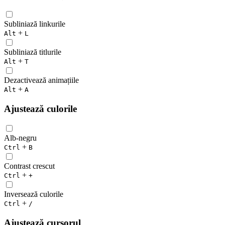
Subliniază linkurile
+
Alt
L
Subliniază titlurile
+
Alt
T
Dezactivează animațiile
+
Alt
A
Ajustează culorile
Alb-negru
+
Ctrl
B
Contrast crescut
+
Ctrl
+
Inversează culorile
+
Ctrl
/
Ajustează cursorul