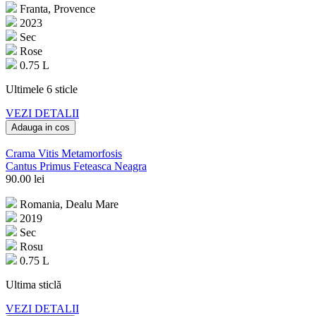
Franta, Provence
2023
Sec
Rose
0.75 L
Ultimele 6 sticle
VEZI DETALII
Adauga in cos
Crama Vitis Metamorfosis
Cantus Primus Feteasca Neagra
90.00
lei
Romania, Dealu Mare
2019
Sec
Rosu
0.75 L
Ultima sticlă
VEZI DETALII