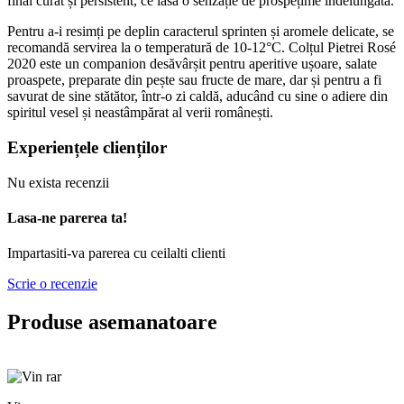
final curat și persistent, ce lasă o senzație de prospețime îndelungată.
Pentru a-i resimți pe deplin caracterul sprinten și aromele delicate, se
recomandă servirea la o temperatură de 10-12°C. Colțul Pietrei Rosé
2020 este un companion desăvârșit pentru aperitive ușoare, salate
proaspete, preparate din pește sau fructe de mare, dar și pentru a fi
savurat de sine stătător, într-o zi caldă, aducând cu sine o adiere din
spiritul vesel și neastâmpărat al verii românești.
Experiențele clienților
Nu exista recenzii
Lasa-ne parerea ta!
Impartasiti-va parerea cu ceilalti clienti
Scrie o recenzie
Produse asemanatoare