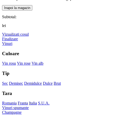
Inapoi la magazin
Subtotal:
lei
Vizualizati cosul
Finalizare
Vinuri
Culoare
Vin rosu
Vin rose
Vin alb
Tip
Sec
Demisec
Demidulce
Dulce
Brut
Tara
Romania
Franta
Italia
S.U.A.
Vinuri spumante
Champagne