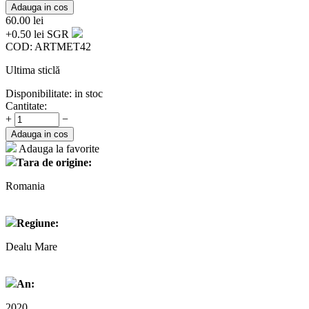
Adauga in cos
60.00
lei
+0.50 lei SGR
COD:
ARTMET42
Ultima sticlă
Disponibilitate:
in stoc
Cantitate:
+
−
Adauga in cos
Adauga la favorite
Tara de origine:
Romania
Regiune:
Dealu Mare
An:
2020