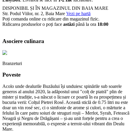
DISPONIBIL ȘI ÎN MAGAZINUL DIN BAIA MARE
Str. Podul Viilor, nr. 2, Baia Mare
Vezi pe hartă
Poți comanda online cu ridicare din magazinul fizic.
Ridicarea produselor o poți face
astăzi
până la ora
18:00
Asociere culinara
Branzeturi
Poveste
Acolo unde dealurile Buzăului își unduiesc spinările sub soarele
generos al anului 2020, la adăpostul unui "colț de piatră" plin de
mister și tradiție, s-a născut o licoare ce poartă în ea prospețimea și
bucuria verii: Colțul Pietrei Rosé. Această sticlă de 0.75 litri nu este
doar un vin rosé sec, ci o simfonie de arome și culori, o mărturie a
felului în care patru soiuri de struguri roșii – Merlot, Syrah, Fetească
Neagră și Negru de Drăgășani – și-au unit forțele pentru a crea o
experiență memorabilă, o expresie a terroir-ului vibrant din Dealu
Mare.