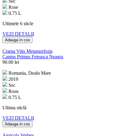
Sec
Rose
0.75 L
Ultimele 6 sticle
VEZI DETALII
Adauga in cos
Crama Vitis Metamorfosis
Cantus Primus Feteasca Neagra
90.00
lei
Romania, Dealu Mare
2019
Sec
Rosu
0.75 L
Ultima sticlă
VEZI DETALII
Adauga in cos
Agricola Stirbey