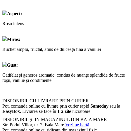
Aspect:
Rosu intens
Miros:
Buchet amplu, fructat, atins de dulceaţa fină a vaniliei
Gust:
Catifelat şi generos aromatic, condus de nuanţe splendide de fructe
roşii, vanilie şi condimente
DISPONIBIL CU LIVRARE PRIN CURIER
Poți comanda online cu livrare prin curier rapid
Sameday
sau la
EasyBox
. Livrarea se face în
1-2 zile
lucrătoare.
DISPONIBIL ȘI ÎN MAGAZINUL DIN BAIA MARE
Str. Podul Viilor, nr. 2, Baia Mare
Vezi pe hartă
Poți comanda online cu ridicare din magazinul fizic.