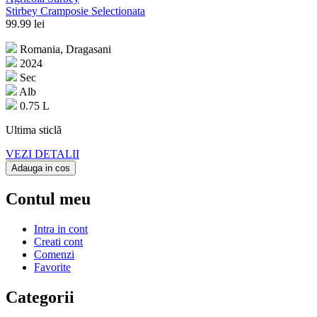
Stirbey Cramposie Selectionata
99.99
lei
Romania, Dragasani
2024
Sec
Alb
0.75 L
Ultima sticlă
VEZI DETALII
Adauga in cos
Contul meu
Intra in cont
Creati cont
Comenzi
Favorite
Categorii