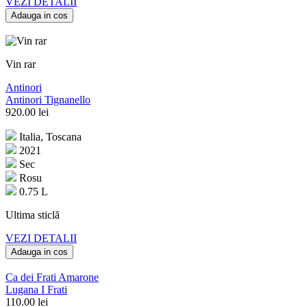
VEZI DETALII
Adauga in cos
Vin rar
Antinori
Antinori Tignanello
920.00
lei
Italia, Toscana
2021
Sec
Rosu
0.75 L
Ultima sticlă
VEZI DETALII
Adauga in cos
Ca dei Frati Amarone
Lugana I Frati
110.00
lei