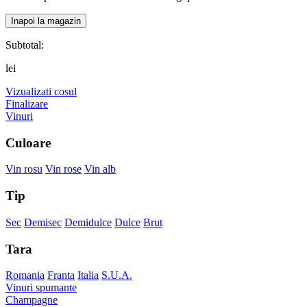
Inapoi la magazin
Subtotal:
lei
Vizualizati cosul
Finalizare
Vinuri
Culoare
Vin rosu
Vin rose
Vin alb
Tip
Sec
Demisec
Demidulce
Dulce
Brut
Tara
Romania
Franta
Italia
S.U.A.
Vinuri spumante
Champagne