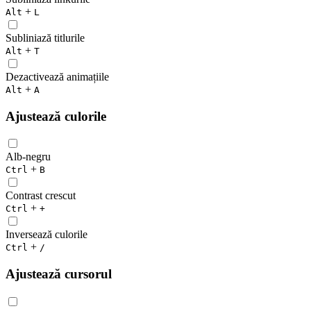
+
Alt
L
Subliniază titlurile
+
Alt
T
Dezactivează animațiile
+
Alt
A
Ajustează culorile
Alb-negru
+
Ctrl
B
Contrast crescut
+
Ctrl
+
Inversează culorile
+
Ctrl
/
Ajustează cursorul