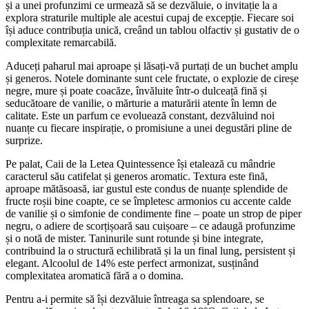
și a unei profunzimi ce urmează să se dezvăluie, o invitație la a
explora straturile multiple ale acestui cupaj de excepție. Fiecare soi
își aduce contribuția unică, creând un tablou olfactiv și gustativ de o
complexitate remarcabilă.
Aduceți paharul mai aproape și lăsați-vă purtați de un buchet amplu
și generos. Notele dominante sunt cele fructate, o explozie de cireșe
negre, mure și poate coacăze, învăluite într-o dulceață fină și
seducătoare de vanilie, o mărturie a maturării atente în lemn de
calitate. Este un parfum ce evoluează constant, dezvăluind noi
nuanțe cu fiecare inspirație, o promisiune a unei degustări pline de
surprize.
Pe palat, Caii de la Letea Quintessence își etalează cu mândrie
caracterul său catifelat și generos aromatic. Textura este fină,
aproape mătăsoasă, iar gustul este condus de nuanțe splendide de
fructe roșii bine coapte, ce se împletesc armonios cu accente calde
de vanilie și o simfonie de condimente fine – poate un strop de piper
negru, o adiere de scorțișoară sau cuișoare – ce adaugă profunzime
și o notă de mister. Taninurile sunt rotunde și bine integrate,
contribuind la o structură echilibrată și la un final lung, persistent și
elegant. Alcoolul de 14% este perfect armonizat, susținând
complexitatea aromatică fără a o domina.
Pentru a-i permite să își dezvăluie întreaga sa splendoare, se