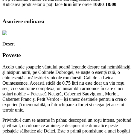
Ridicarea produselor o poți face
luni
între orele
10:00-18:00
Asociere culinara
Desert
Poveste
Acolo unde șoaptele vântului poartă legende despre cai neîmblânziți
și nisipuri aurii, pe Colinele Dobrogei, se naște o esență rară, o
chintesență a măiestriei vinicole românești: Caii de la Letea
Quintessence. Această sticlă de 0.75 litri nu este doar un vin roșu
sec, ci o simfonie complexă, un ansamblu armonios în care cinci
soiuri nobile – Fetească Neagră, Cabernet Sauvignon, Merlot,
Cabernet Franc și Petit Verdot – își unesc destinele pentru a crea o
experiență memorabilă, o întruchipare a forței și eleganței acestui
terroir unic.
Privindu-l cum se așterne în pahar, descoperi un roșu intens, profund
și vibrant, o culoare ce amintește de apusurile dramatice peste
peisajele sălbatice ale Deltei. Este o primă promisiune a unei bogății