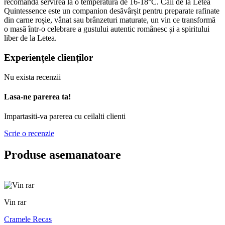
recomandă servirea la o temperatură de 16-18°C. Caii de la Letea
Quintessence este un companion desăvârșit pentru preparate rafinate
din carne roșie, vânat sau brânzeturi maturate, un vin ce transformă
o masă într-o celebrare a gustului autentic românesc și a spiritului
liber de la Letea.
Experiențele clienților
Nu exista recenzii
Lasa-ne parerea ta!
Impartasiti-va parerea cu ceilalti clienti
Scrie o recenzie
Produse asemanatoare
Vin rar
Cramele Recas