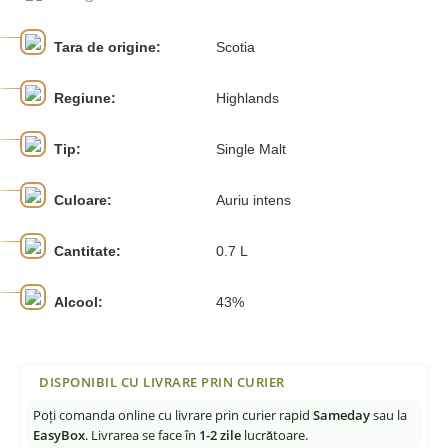
Tara de origine:
Scotia
Regiune:
Highlands
Tip:
Single Malt
Culoare:
Auriu intens
Cantitate:
0.7 L
Alcool:
43%
DISPONIBIL CU LIVRARE PRIN CURIER
Poți comanda online cu livrare prin curier rapid
Sameday
sau la
EasyBox
. Livrarea se face în
1-2 zile
lucrătoare.