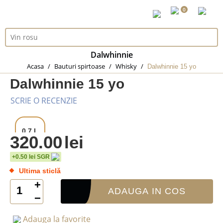
0
Dalwhinnie
Acasa
/
Bauturi spirtoase
/
Whisky
/
Dalwhinnie 15 yo
Dalwhinnie 15 yo
SCRIE O RECENZIE
0.7 L
320.00
lei
+0.50 lei SGR
Ultima sticlă
+
ADAUGA IN COS
−
Adauga la favorite