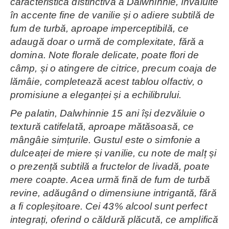
caracteristică distinctivă a Dalwhinnie, învăluite
în accente fine de vanilie și o adiere subtilă de
fum de turbă, aproape imperceptibilă, ce
adaugă doar o urmă de complexitate, fără a
domina. Note florale delicate, poate flori de
câmp, și o atingere de citrice, precum coaja de
lămâie, completează acest tablou olfactiv, o
promisiune a eleganței și a echilibrului.
Pe palatin, Dalwhinnie 15 ani își dezvăluie o
textură catifelată, aproape mătăsoasă, ce
mângâie simțurile. Gustul este o simfonie a
dulceaței de miere și vanilie, cu note de malț și
o prezență subtilă a fructelor de livadă, poate
mere coapte. Acea urmă fină de fum de turbă
revine, adăugând o dimensiune intrigantă, fără
a fi copleșitoare. Cei 43% alcool sunt perfect
integrați, oferind o căldură plăcută, ce amplifică