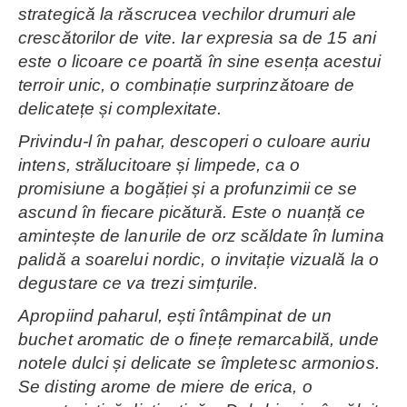
strategică la răscrucea vechilor drumuri ale
crescătorilor de vite. Iar expresia sa de 15 ani
este o licoare ce poartă în sine esența acestui
terroir unic, o combinație surprinzătoare de
delicatețe și complexitate.
Privindu-l în pahar, descoperi o culoare auriu
intens, strălucitoare și limpede, ca o
promisiune a bogăției și a profunzimii ce se
ascund în fiecare picătură. Este o nuanță ce
amintește de lanurile de orz scăldate în lumina
palidă a soarelui nordic, o invitație vizuală la o
degustare ce va trezi simțurile.
Apropiind paharul, ești întâmpinat de un
buchet aromatic de o finețe remarcabilă, unde
notele dulci și delicate se împletesc armonios.
Se disting arome de miere de erica, o