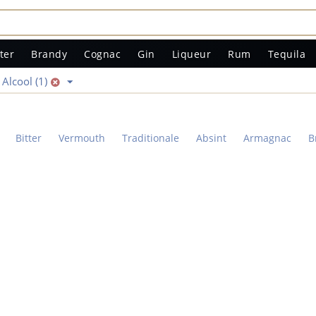
ter
Brandy
Cognac
Gin
Liqueur
Rum
Tequila
Alcool (1)
Bitter
Vermouth
Traditionale
Absint
Armagnac
B