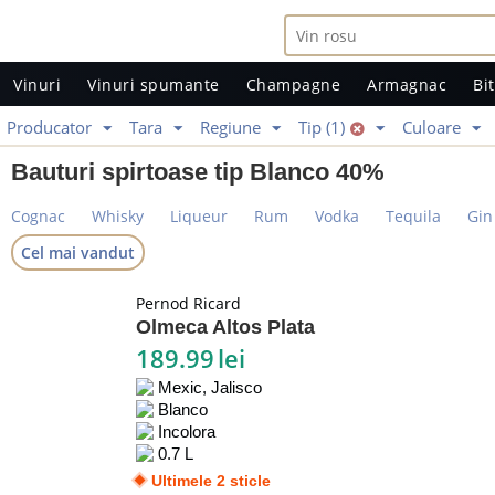
Vinuri
Vinuri spumante
Champagne
Armagnac
Bit
Producator
Tara
Regiune
Tip (1)
Culoare
Bauturi spirtoase tip Blanco 40%
Cognac
Whisky
Liqueur
Rum
Vodka
Tequila
Gin
Cel mai vandut
Pernod Ricard
Olmeca Altos Plata
189.99
lei
Mexic, Jalisco
Blanco
Incolora
0.7 L
Ultimele 2 sticle