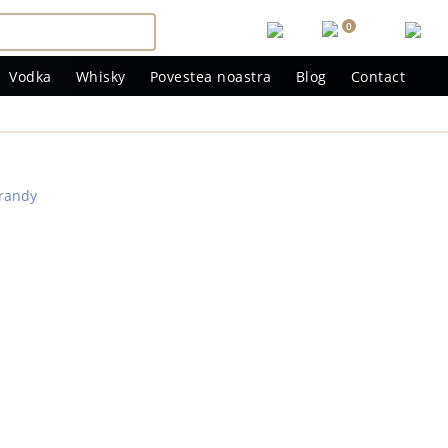
0
Vodka
Whisky
Povestea noastra
Blog
Contact
randy