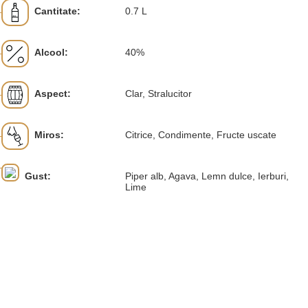
Cantitate:
0.7 L
Alcool:
40%
Aspect:
Clar, Stralucitor
Miros:
Citrice, Condimente, Fructe uscate
Gust:
Piper alb, Agava, Lemn dulce, Ierburi,
Lime