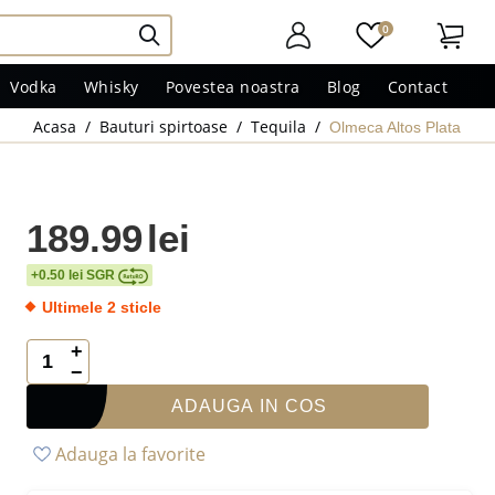
0
Vodka
Whisky
Povestea noastra
Blog
Contact
Acasa
/
Bauturi spirtoase
/
Tequila
/
Olmeca Altos Plata
189.99
lei
+0.50 lei SGR
Ultimele 2 sticle
+
−
ADAUGA IN COS
Adauga la favorite