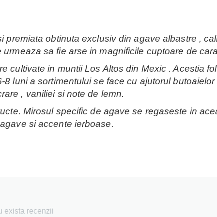
si premiata obtinuta exclusiv din agave albastre , ca
e urmeaza sa fie arse in magnificile cuptoare de car
re cultivate in muntii Los Altos din Mexic . Acestia
8 luni a sortimentului se face cu ajutorul butoaielor
re , vaniliei si note de lemn.
ructe. Mirosul specific de agave se regaseste in acea
 agave si accente ierboase.
 exista recenzii