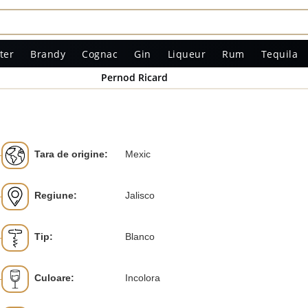
ter
Brandy
Cognac
Gin
Liqueur
Rum
Tequila
Pernod Ricard
Tara de origine:
Mexic
Regiune:
Jalisco
Tip:
Blanco
Culoare:
Incolora