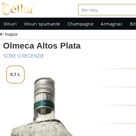
Vinuri
Vinuri spumante
Champagne
Armagnac
Bit
Inapoi
Olmeca Altos Plata
SCRIE O RECENZIE
0.7 L