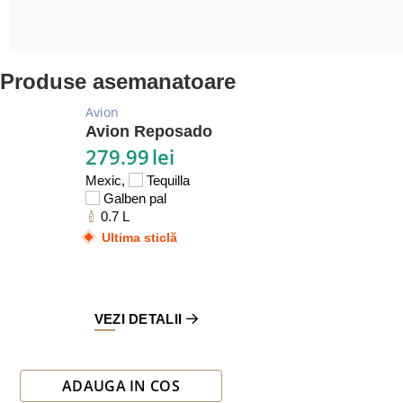
Produse asemanatoare
Avion
Avion Reposado
279.99
lei
Mexic,
Tequilla
Galben pal
0.7 L
Ultima sticlă
VEZI DETALII
ADAUGA IN COS