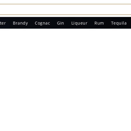
ter
Brandy
Cognac
Gin
Liqueur
Rum
Tequila