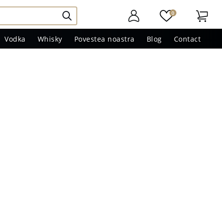
0
Vodka
Whisky
Povestea noastra
Blog
Contact