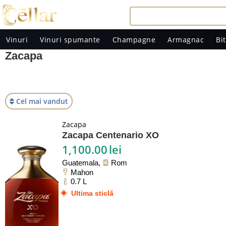
Vinuri
Vinuri spumante
Champagne
Armagnac
Bit
Zacapa
Cel mai vandut
Zacapa
Zacapa Centenario XO
1,100.00
lei
Guatemala,
Rom
Mahon
0.7 L
Ultima sticlă