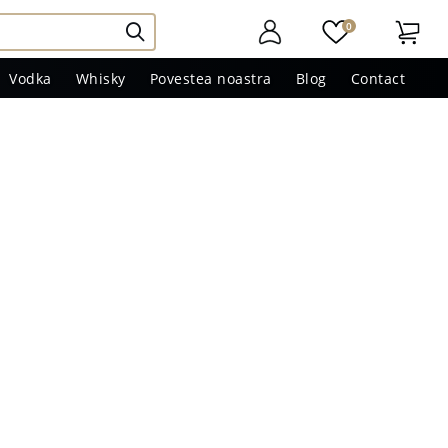
0
Vodka
Whisky
Povestea noastra
Blog
Contact