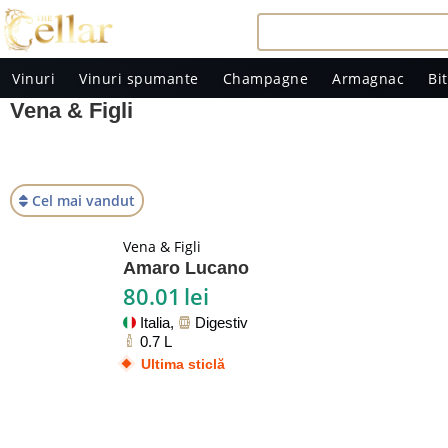
Vinuri
Vinuri spumante
Champagne
Armagnac
Bit
Vena & Figli
Cel mai vandut
Vena & Figli
Amaro Lucano
80.01
lei
Italia,
Digestiv
0.7 L
Ultima sticlă