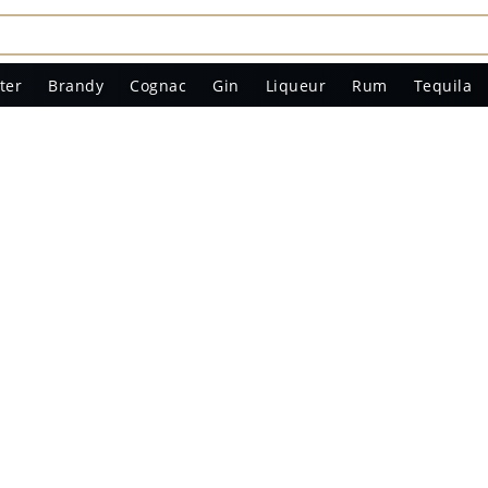
ter
Brandy
Cognac
Gin
Liqueur
Rum
Tequila