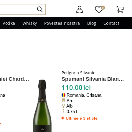
0
Vodka
Whisky
Povestea noastra
Blog
Contact
i
Podgoria Silvaniei
Magura Silvaniei Chardonnay
Spumant Silvania Blanc de Blancs
110.00
lei
ana
Romania, Crisana
Brut
Alb
0.75 L
Ultimele 3 sticle
e