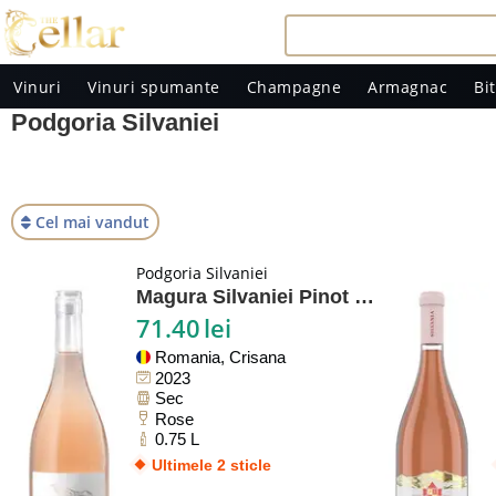
Vinuri
Vinuri spumante
Champagne
Armagnac
Bit
Podgoria Silvaniei
Cel mai vandut
Podgoria Silvaniei
Magura Silvaniei Pinot Noir Rose
71.40
lei
Romania, Crisana
2023
Sec
Rose
0.75 L
Ultimele 2 sticle