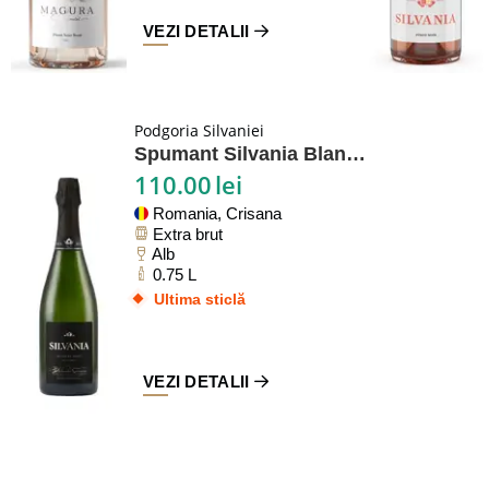
VEZI DETALII
Podgoria Silvaniei
Spumant Silvania Blanc de Noirs
110.00
lei
Romania, Crisana
Extra brut
Alb
0.75 L
Ultima sticlă
VEZI DETALII