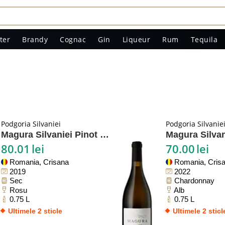
ter
Brandy
Cognac
Gin
Liqueur
Rum
Tequila
Podgoria Silvaniei
Podgoria Silvanie
Magura Silvaniei Pinot Noir
80.01
lei
70.00
lei
Romania, Crisana
Romania, Cris
2019
2022
Sec
Chardonnay
Rosu
Alb
0.75 L
0.75 L
Ultimele 2 sticle
Ultimele 2 sticl