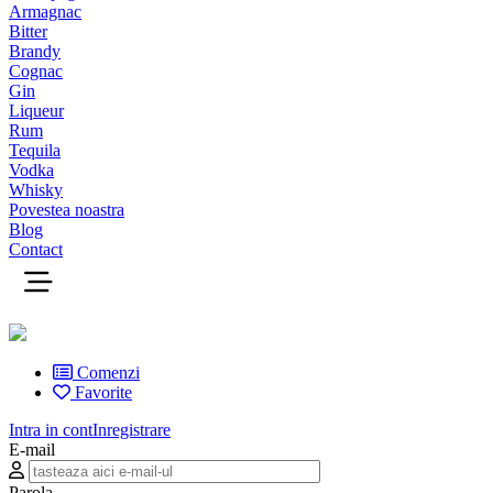
Armagnac
Bitter
Brandy
Cognac
Gin
Liqueur
Rum
Tequila
Vodka
Whisky
Povestea noastra
Blog
Contact
Comenzi
Favorite
Intra in cont
Inregistrare
E-mail
Parola