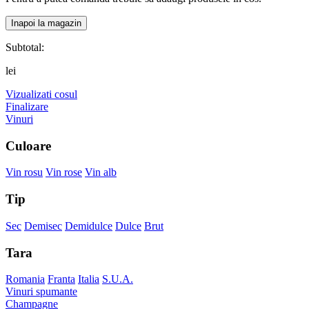
Inapoi la magazin
Subtotal:
lei
Vizualizati cosul
Finalizare
Vinuri
Culoare
Vin rosu
Vin rose
Vin alb
Tip
Sec
Demisec
Demidulce
Dulce
Brut
Tara
Romania
Franta
Italia
S.U.A.
Vinuri spumante
Champagne