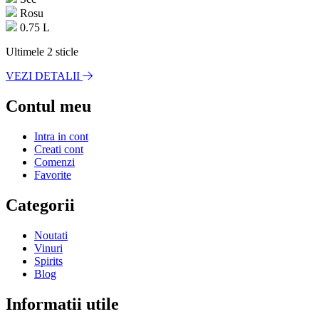
Rosu
0.75 L
Ultimele 2 sticle
VEZI DETALII
Contul meu
Intra in cont
Creati cont
Comenzi
Favorite
Categorii
Noutati
Vinuri
Spirits
Blog
Informatii utile