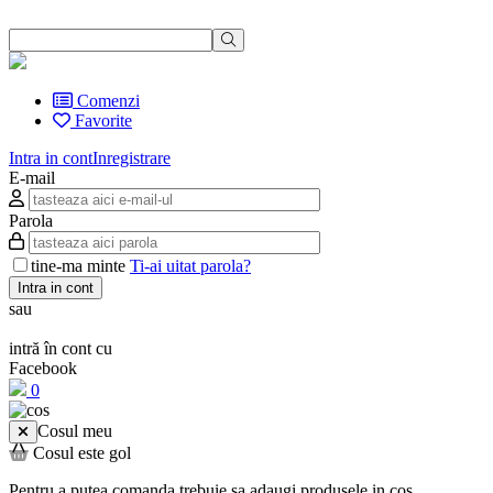
Comenzi
Favorite
Intra in cont
Inregistrare
E-mail
Parola
tine-ma minte
Ti-ai uitat parola?
Intra in cont
sau
intră în cont cu
Facebook
0
Cosul meu
Cosul este gol
Pentru a putea comanda trebuie sa adaugi produsele in cos.