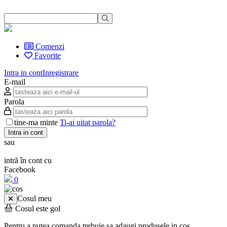
Comenzi
Favorite
Intra in cont
Inregistrare
E-mail
Parola
tine-ma minte
Ti-ai uitat parola?
Intra in cont
sau
intră în cont cu
Facebook
0
Cosul meu
Cosul este gol
Pentru a putea comanda trebuie sa adaugi produsele in cos.