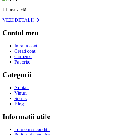
Ultima sticlă
VEZI DETALII
Contul meu
Intra in cont
Creati cont
Comenzi
Favorite
Categorii
Noutati
Vinuri
Spirits
Blog
Informatii utile
Termeni si conditii
Politica de cookies