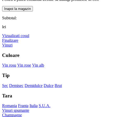
Inapoi la magazin
Subtotal:
lei
Vizualizati cosul
Finalizare
Vinuri
Culoare
Vin rosu
Vin rose
Vin alb
Tip
Sec
Demisec
Demidulce
Dulce
Brut
Tara
Romania
Franta
Italia
S.U.A.
Vinuri spumante
Champagne