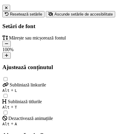
Resetează setările
Ascunde setările de accesibilitate
Setări de font
Mărește sau micșorează fontul
100
%
Ajustează conținutul
Subliniază linkurile
+
Alt
L
Subliniază titlurile
+
Alt
T
Dezactivează animațiile
+
Alt
A