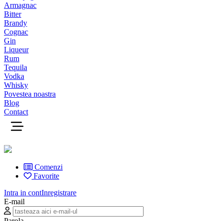
Armagnac
Bitter
Brandy
Cognac
Gin
Liqueur
Rum
Tequila
Vodka
Whisky
Povestea noastra
Blog
Contact
Comenzi
Favorite
Intra in cont
Inregistrare
E-mail
Parola