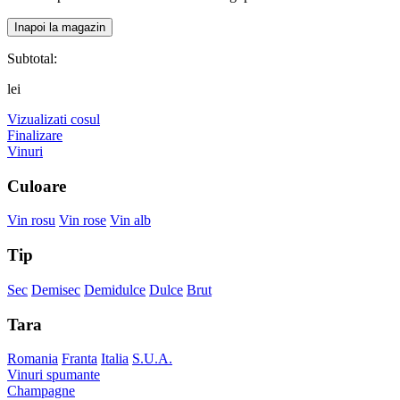
Inapoi la magazin
Subtotal:
lei
Vizualizati cosul
Finalizare
Vinuri
Culoare
Vin rosu
Vin rose
Vin alb
Tip
Sec
Demisec
Demidulce
Dulce
Brut
Tara
Romania
Franta
Italia
S.U.A.
Vinuri spumante
Champagne