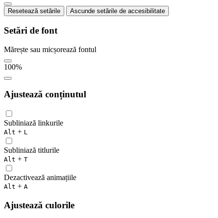
Resetează setările
Ascunde setările de accesibilitate
Setări de font
Mărește sau micșorează fontul
100
%
Ajustează conținutul
Subliniază linkurile
+
Alt
L
Subliniază titlurile
+
Alt
T
Dezactivează animațiile
+
Alt
A
Ajustează culorile