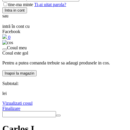
tine-ma minte
Ti-ai uitat parola?
Intra in cont
sau
intră în cont cu
Facebook
0
Cosul meu
Cosul este gol
Pentru a putea comanda trebuie sa adaugi produsele in cos.
Inapoi la magazin
Subtotal:
lei
Vizualizati cosul
Finalizare
Carlos I