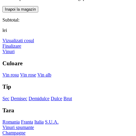
Inapoi la magazin
Subtotal:
lei
Vizualizati cosul
Finalizare
Vinuri
Culoare
Vin rosu
Vin rose
Vin alb
Tip
Sec
Demisec
Demidulce
Dulce
Brut
Tara
Romania
Franta
Italia
S.U.A.
Vinuri spumante
Champagne