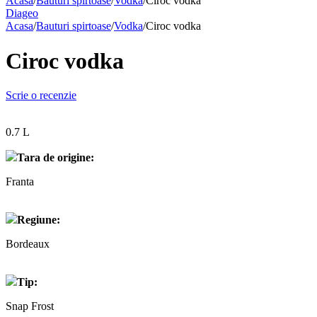
Acasa
/
Bauturi spirtoase
/
Vodka
/
Ciroc vodka
Diageo
Acasa
/
Bauturi spirtoase
/
Vodka
/
Ciroc vodka
Ciroc vodka
Scrie o recenzie
0.7 L
Tara de origine:
Franta
Regiune:
Bordeaux
Tip:
Snap Frost