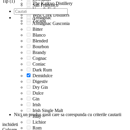
Tip (1)
The Kaikyo Distillery
San Francisco
Vena & Figli
Speyside
West Cork Distillers
Armagnac
Zacapa
Armagnac Gasconia
Bitter
Blanco
Blended
Bourbon
Brandy
Cognac
Coniac
Dark Rum
Demidulce
Digestiv
Dry Gin
Dulce
Gin
Irish
Irish Single Malt
Nici un produs gasit care sa corespunda cu criterile cautarii
Islay
Lichior
inchideti
Rom
Culoare