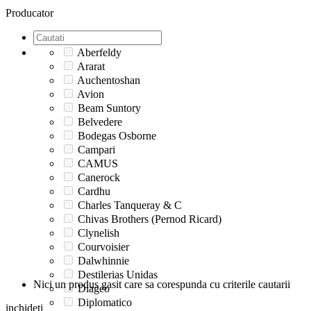
Producator
Aberfeldy
Ararat
Auchentoshan
Avion
Beam Suntory
Belvedere
Bodegas Osborne
Campari
CAMUS
Canerock
Cardhu
Charles Tanqueray & C
Chivas Brothers (Pernod Ricard)
Clynelish
Courvoisier
Dalwhinnie
Destilerias Unidas
Nici un produs gasit care sa corespunda cu criterile cautarii
Diageo
Diplomatico
inchideti