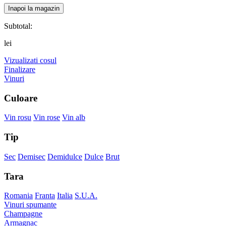
Inapoi la magazin
Subtotal:
lei
Vizualizati cosul
Finalizare
Vinuri
Culoare
Vin rosu
Vin rose
Vin alb
Tip
Sec
Demisec
Demidulce
Dulce
Brut
Tara
Romania
Franta
Italia
S.U.A.
Vinuri spumante
Champagne
Armagnac