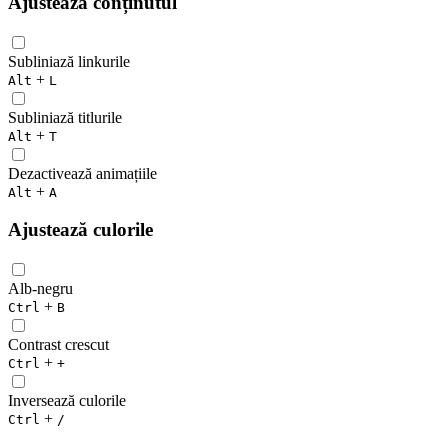
Ajustează conținutul
Subliniază linkurile
+
Alt
L
Subliniază titlurile
+
Alt
T
Dezactivează animațiile
+
Alt
A
Ajustează culorile
Alb-negru
+
Ctrl
B
Contrast crescut
+
Ctrl
+
Inversează culorile
+
Ctrl
/