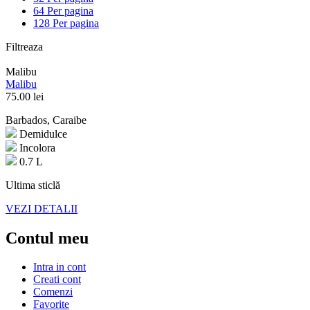
64 Per pagina
128 Per pagina
Filtreaza
Malibu
Malibu
75.00
lei
Barbados, Caraibe
Demidulce
Incolora
0.7 L
Ultima sticlă
VEZI DETALII
Contul meu
Intra in cont
Creati cont
Comenzi
Favorite