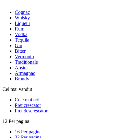
Cognac
Whisky
Liqueur
Rum
Vodka
Tequila
Gin
Bitter
Vermouth
Traditionale
Absint
Armagnac
Brandy
Cel mai vandut
Cele mai noi
Pret crescator
Pret descrescator
12 Per pagina
16 Per pagina
32 Per pagina