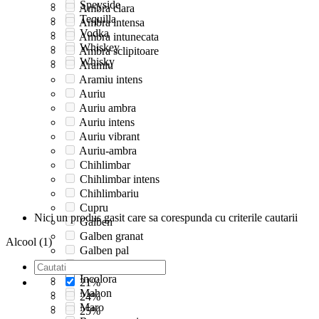
Speyside
Ambra clara
Tequilla
Ambra intensa
Vodka
Ambra intunecata
Whiskey
Ambra sclipitoare
Whisky
Aramiu
Aramiu intens
Auriu
Auriu ambra
Auriu intens
Auriu vibrant
Auriu-ambra
Chihlimbar
Chihlimbar intens
Chihlimbariu
Cupru
Nici un produs gasit care sa corespunda cu criterile cautarii
Galben
Galben granat
Alcool (1)
Galben pal
Incolor
Incolora
21%
Mahon
24%
Maro
25%