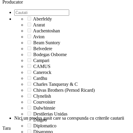
Producator
Aberfeldy
Ararat
Auchentoshan
Avion
Beam Suntory
Belvedere
Bodegas Osborne
Campari
CAMUS
Canerock
Cardhu
Charles Tanqueray & C
Chivas Brothers (Pernod Ricard)
Clynelish
Courvoisier
Dalwhinnie
Destilerias Unidas
Nici un produs gasit care sa corespunda cu criterile cautarii
Diageo
Diplomatico
Tara
Disaronno