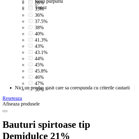
Rosu purpuriu
28%
Topaz
35%
36%
37.5%
38%
40%
41.3%
43%
43.1%
44%
45%
45.8%
46%
47%
Nici un produs gasit care sa corespunda cu criterile cautarii
50%
Reseteaza
Afiseaza produsele
Bauturi spirtoase tip
Demidulce 21%