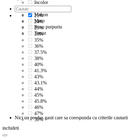
Incolor
Incolora
Mahon
21%
Maro
24%
Rosu purpuriu
25%
Topaz
28%
35%
36%
37.5%
38%
40%
41.3%
43%
43.1%
44%
45%
45.8%
46%
47%
Nici un produs gasit care sa corespunda cu criterile cautarii
50%
inchideti