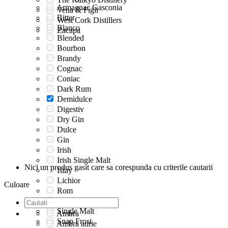
Armagnac Gasconia
Vena & Figli
Bitter
West Cork Distillers
Blanco
Zacapa
Blended
Bourbon
Brandy
Cognac
Coniac
Dark Rum
Demidulce
Digestiv
Dry Gin
Dulce
Gin
Irish
Irish Single Malt
Nici un produs gasit care sa corespunda cu criterile cautarii
Islay
Lichior
Culoare
Rom
Rum
Single Malt
Ambra
Snap Frost
Ambra aurie