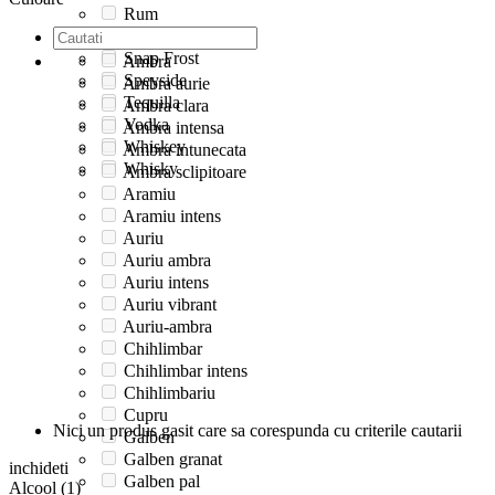
Rum
Single Malt
Snap Frost
Ambra
Speyside
Ambra aurie
Tequilla
Ambra clara
Vodka
Ambra intensa
Whiskey
Ambra intunecata
Whisky
Ambra sclipitoare
Aramiu
Aramiu intens
Auriu
Auriu ambra
Auriu intens
Auriu vibrant
Auriu-ambra
Chihlimbar
Chihlimbar intens
Chihlimbariu
Cupru
Nici un produs gasit care sa corespunda cu criterile cautarii
Galben
Galben granat
inchideti
Galben pal
Alcool (1)