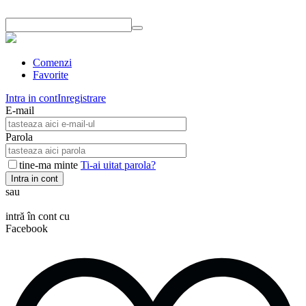
Comenzi
Favorite
Intra in cont
Inregistrare
E-mail
Parola
tine-ma minte
Ti-ai uitat parola?
Intra in cont
sau
intră în cont cu
Facebook