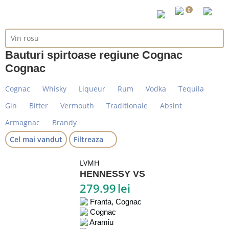
0
Bauturi spirtoase regiune Cognac
Cognac
Cognac
Whisky
Liqueur
Rum
Vodka
Tequila
Gin
Bitter
Vermouth
Traditionale
Absint
Armagnac
Brandy
Cel mai vandut
Filtreaza
LVMH
HENNESSY VS
279.99
lei
Franta, Cognac
Cognac
Aramiu