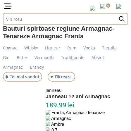
0
Bauturi spirtoase regiune Armagnac-
Tenareze Armagnac Franta
Cognac
Whisky
Liqueur
Rum
Vodka
Tequila
Gin
Bitter
Vermouth
Traditionale
Absint
Armagnac
Brandy
Cel mai vandut
Filtreaza
Janneau
Janneau 12 ani Armagnac
189.99
lei
Franta, Armagnac-Tenareze
Armagnac
Ambra
0.7 L