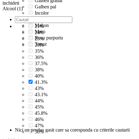
Galben granat
inchideti
Galben pal
Alcool (1)
Incolor
Incolora
Mahon
21%
Maro
24%
Rosu purpuriu
25%
Topaz
28%
35%
36%
37.5%
38%
40%
41.3%
43%
43.1%
44%
45%
45.8%
46%
47%
Nici un produs gasit care sa corespunda cu criterile cautarii
50%