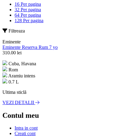
16 Per pagina
32 Per pagina
64 Per pagina
128 Per pagina
Filtreaza
Eminente
Eminente Reserva Rum 7 yo
310.00
lei
Cuba, Havana
Rom
Aramiu intens
0.7 L
Ultima sticlă
VEZI DETALII
Contul meu
Intra in cont
Creati cont