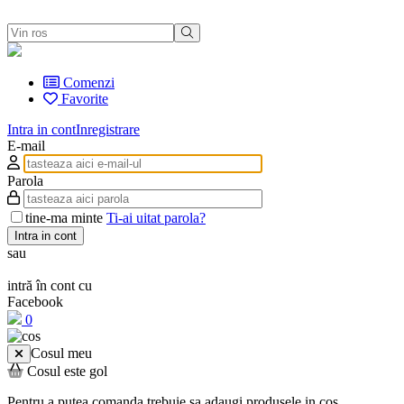
Comenzi
Favorite
Intra in cont
Inregistrare
E-mail
Parola
tine-ma minte
Ti-ai uitat parola?
Intra in cont
sau
intră în cont cu
Facebook
0
Cosul meu
Cosul este gol
Pentru a putea comanda trebuie sa adaugi produsele in cos.