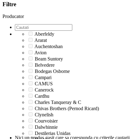
Filtre
Producator
Aberfeldy
Ararat
Auchentoshan
Avion
Beam Suntory
Belvedere
Bodegas Osborne
Campari
CAMUS
Canerock
Cardhu
Charles Tanqueray & C
Chivas Brothers (Pernod Ricard)
Clynelish
Courvoisier
Dalwhinnie
Destilerias Unidas
Nici un produs gasit care sa corespunda cu criterile cautarii