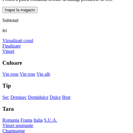
Inapoi la magazin
Subtotal:
lei
Vizualizati cosul
Finalizare
Vinuri
Culoare
Vin rosu
Vin rose
Vin alb
Tip
Sec
Demisec
Demidulce
Dulce
Brut
Tara
Romania
Franta
Italia
S.U.A.
Vinuri spumante
Champagne