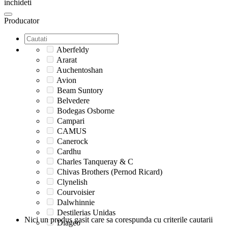
inchideti
Producator
Aberfeldy
Ararat
Auchentoshan
Avion
Beam Suntory
Belvedere
Bodegas Osborne
Campari
CAMUS
Canerock
Cardhu
Charles Tanqueray & C
Chivas Brothers (Pernod Ricard)
Clynelish
Courvoisier
Dalwhinnie
Destilerias Unidas
Nici un produs gasit care sa corespunda cu criterile cautarii
Diageo