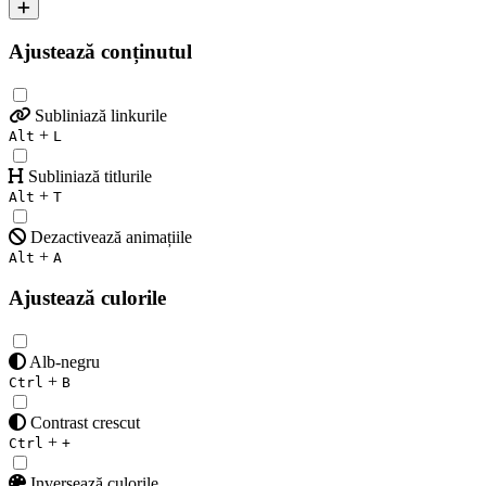
Ajustează conținutul
Subliniază linkurile
+
Alt
L
Subliniază titlurile
+
Alt
T
Dezactivează animațiile
+
Alt
A
Ajustează culorile
Alb-negru
+
Ctrl
B
Contrast crescut
+
Ctrl
+
Inversează culorile