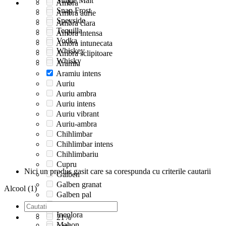
Single Malt
Ambra
Snap Frost
Ambra aurie
Speyside
Ambra clara
Tequilla
Ambra intensa
Vodka
Ambra intunecata
Whiskey
Ambra sclipitoare
Whisky
Aramiu
Aramiu intens
Auriu
Auriu ambra
Auriu intens
Auriu vibrant
Auriu-ambra
Chihlimbar
Chihlimbar intens
Chihlimbariu
Cupru
Nici un produs gasit care sa corespunda cu criterile cautarii
Galben
Galben granat
Alcool (1)
Galben pal
Incolor
Incolora
21%
Mahon