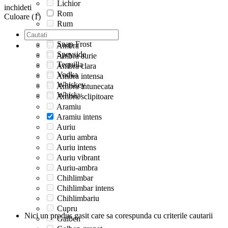
Lichior
inchideti
Rom
Culoare (1)
Rum
Single Malt
Snap Frost
Ambra
Speyside
Ambra aurie
Tequilla
Ambra clara
Vodka
Ambra intensa
Whiskey
Ambra intunecata
Whisky
Ambra sclipitoare
Aramiu
Aramiu intens
Auriu
Auriu ambra
Auriu intens
Auriu vibrant
Auriu-ambra
Chihlimbar
Chihlimbar intens
Chihlimbariu
Cupru
Nici un produs gasit care sa corespunda cu criterile cautarii
Galben