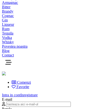
Armagnac
Bitter
Brandy
Cognac
Gin
Liqueur
Rum
Tequila
Vodka
Whisky
Povestea noastra
Blog
Contact
Comenzi
Favorite
Intra in cont
Inregistrare
E-mail
Parola