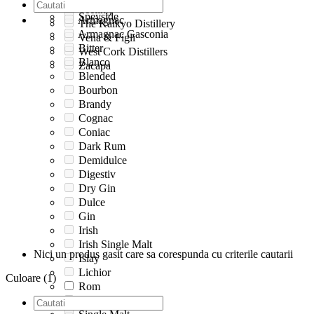
San Francisco
Teeling
Speyside
Armagnac
The Kaikyo Distillery
Armagnac Gasconia
Vena & Figli
Bitter
West Cork Distillers
Blanco
Zacapa
Blended
Bourbon
Brandy
Cognac
Coniac
Dark Rum
Demidulce
Digestiv
Dry Gin
Dulce
Gin
Irish
Irish Single Malt
Nici un produs gasit care sa corespunda cu criterile cautarii
Islay
Lichior
Culoare (1)
Rom
Rum