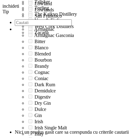
Talisker
Lowland
inchideti
Teeling
Lowlands
Tip
The Kaikyo Distillery
San Francisco
Vena & Figli
Speyside
West Cork Distillers
Armagnac
Zacapa
Armagnac Gasconia
Bitter
Blanco
Blended
Bourbon
Brandy
Cognac
Coniac
Dark Rum
Demidulce
Digestiv
Dry Gin
Dulce
Gin
Irish
Irish Single Malt
Nici un produs gasit care sa corespunda cu criterile cautarii
Islay