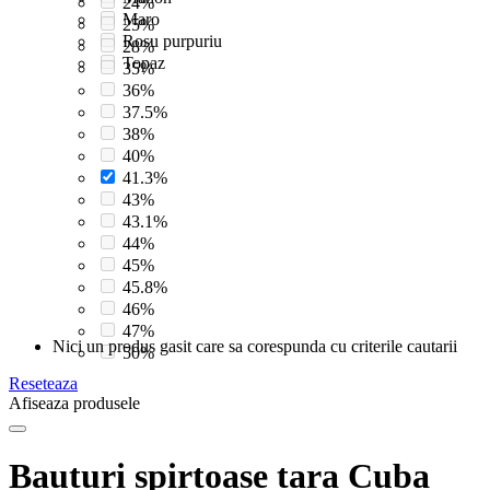
24%
Maro
25%
Rosu purpuriu
28%
Topaz
35%
36%
37.5%
38%
40%
41.3%
43%
43.1%
44%
45%
45.8%
46%
47%
Nici un produs gasit care sa corespunda cu criterile cautarii
50%
Reseteaza
Afiseaza produsele
Bauturi spirtoase tara Cuba