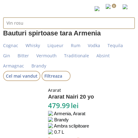
0
Bauturi spirtoase tara Armenia
Cognac
Whisky
Liqueur
Rum
Vodka
Tequila
Gin
Bitter
Vermouth
Traditionale
Absint
Armagnac
Brandy
Cel mai vandut
Filtreaza
Ararat
Ararat Nairi 20 yo
479.99
lei
Armenia, Ararat
Brandy
Ambra sclipitoare
0.7 L