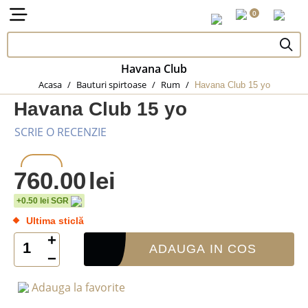
0
Havana Club
Acasa
/
Bauturi spirtoase
/
Rum
/
Havana Club 15 yo
Havana Club 15 yo
SCRIE O RECENZIE
760.00
lei
0.7 L
+0.50 lei SGR
Ultima sticlă
+
ADAUGA IN COS
−
Adauga la favorite