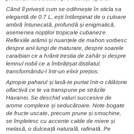
Când îl privești cum se odihnește în sticla sa
elegantă de 0.7 L, ești întâmpinat de o culoare
ambră întunecată, profundă și enigmatică,
asemenea nopților tropicale cubaneze.
Reflexiile arămii și nuanțele de mahon vorbesc
despre anii lungi de maturare, despre soarele
caraibian ce a hrănit trestia de zahăr și despre
lemnul nobil ce a îmbrățișat distilatul,
transformându-l într-un elixir prețios.
Apropie paharul și lasă-te purtat într-o călătorie
olfactivă ce te va transpune pe străzile
Havanei. Se deschid valuri succesive de
arome complexe și seducătoare. Note bogate
de fructe uscate, precum prune și smochine,
se împletesc cu accente calde de miere și
melasă, o dulceață naturală, rafinată. Pe