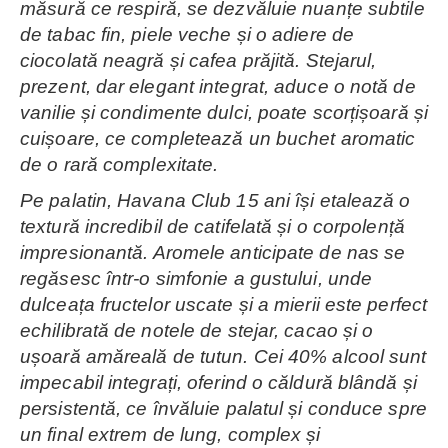
măsură ce respiră, se dezvăluie nuanțe subtile
de tabac fin, piele veche și o adiere de
ciocolată neagră și cafea prăjită. Stejarul,
prezent, dar elegant integrat, aduce o notă de
vanilie și condimente dulci, poate scorțișoară și
cuișoare, ce completează un buchet aromatic
de o rară complexitate.
Pe palatin, Havana Club 15 ani își etalează o
textură incredibil de catifelată și o corpolență
impresionantă. Aromele anticipate de nas se
regăsesc într-o simfonie a gustului, unde
dulceața fructelor uscate și a mierii este perfect
echilibrată de notele de stejar, cacao și o
ușoară amăreală de tutun. Cei 40% alcool sunt
impecabil integrați, oferind o căldură blândă și
persistentă, ce învăluie palatul și conduce spre
un final extrem de lung, complex și