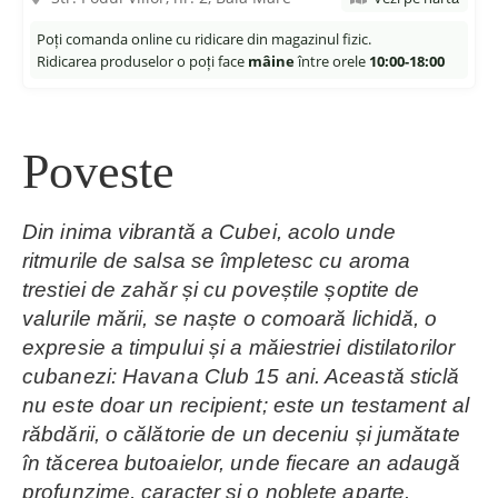
Poți comanda online cu ridicare din magazinul fizic.
Ridicarea produselor o poți face
mâine
între orele
10:00-18:00
Poveste
Din inima vibrantă a Cubei, acolo unde
ritmurile de salsa se împletesc cu aroma
trestiei de zahăr și cu poveștile șoptite de
valurile mării, se naște o comoară lichidă, o
expresie a timpului și a măiestriei distilatorilor
cubanezi: Havana Club 15 ani. Această sticlă
nu este doar un recipient; este un testament al
răbdării, o călătorie de un deceniu și jumătate
în tăcerea butoaielor, unde fiecare an adaugă
profunzime, caracter și o noblețe aparte.