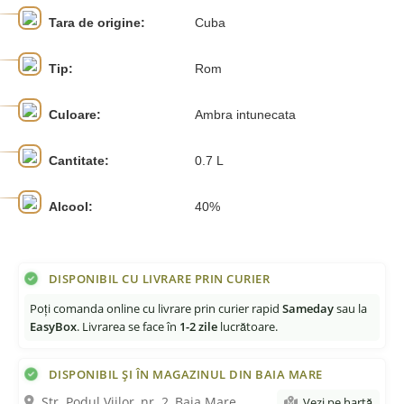
Tara de origine:
Cuba
Tip:
Rom
Culoare:
Ambra intunecata
Cantitate:
0.7 L
Alcool:
40%
DISPONIBIL CU LIVRARE PRIN CURIER
Poți comanda online cu livrare prin curier rapid
Sameday
sau la
EasyBox
. Livrarea se face în
1-2 zile
lucrătoare.
DISPONIBIL ȘI ÎN MAGAZINUL DIN BAIA MARE
Str. Podul Viilor, nr. 2, Baia Mare
Vezi pe hartă