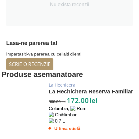
Nu exista recenzii
Lasa-ne parerea ta!
Impartasiti-va parerea cu ceilalti clienti
SCRIE O RECENZIE
Produse asemanatoare
La Hechicera
La Hechichera Reserva Familiar
172.00
lei
300.00
lei
Columbia,
Rum
Chihlimbar
0.7 L
Ultima sticlă