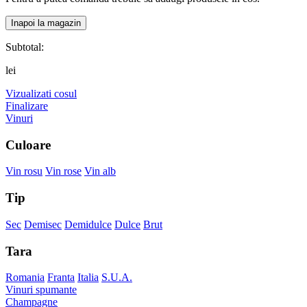
Inapoi la magazin
Subtotal:
lei
Vizualizati cosul
Finalizare
Vinuri
Culoare
Vin rosu
Vin rose
Vin alb
Tip
Sec
Demisec
Demidulce
Dulce
Brut
Tara
Romania
Franta
Italia
S.U.A.
Vinuri spumante
Champagne