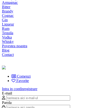
Armagnac
Bitter
Brandy
Cognac
Gin
Liqueur
Rum
Tequila
Vodka
Whisky
Povestea noastra
Blog
Contact
Comenzi
Favorite
Intra in cont
Inregistrare
E-mail
Parola