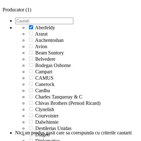
Producator (1)
Aberfeldy
Ararat
Auchentoshan
Avion
Beam Suntory
Belvedere
Bodegas Osborne
Campari
CAMUS
Canerock
Cardhu
Charles Tanqueray & C
Chivas Brothers (Pernod Ricard)
Clynelish
Courvoisier
Dalwhinnie
Destilerias Unidas
Nici un produs gasit care sa corespunda cu criterile cautarii
Diageo
Diplomatico