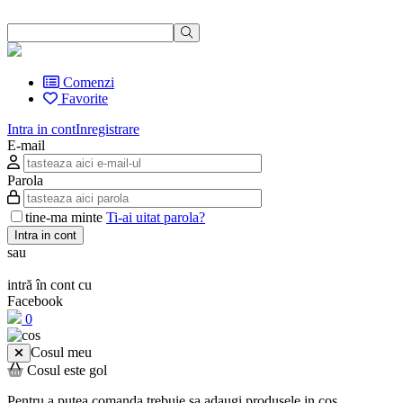
Comenzi
Favorite
Intra in cont
Inregistrare
E-mail
Parola
tine-ma minte
Ti-ai uitat parola?
Intra in cont
sau
intră în cont cu
Facebook
0
Cosul meu
Cosul este gol
Pentru a putea comanda trebuie sa adaugi produsele in cos.