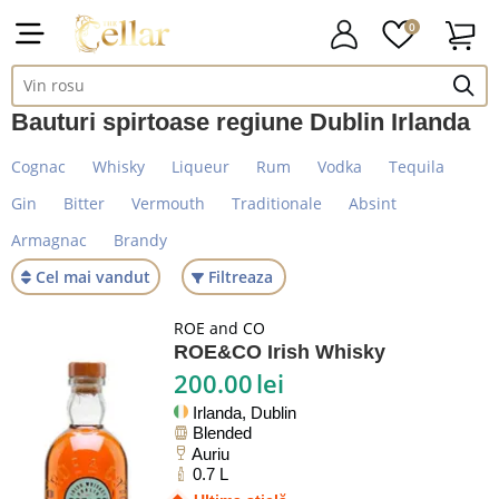
0
Bauturi spirtoase regiune Dublin Irlanda
Cognac
Whisky
Liqueur
Rum
Vodka
Tequila
Gin
Bitter
Vermouth
Traditionale
Absint
Armagnac
Brandy
Cel mai vandut
Filtreaza
ROE and CO
ROE&CO Irish Whisky
200.00
lei
Irlanda, Dublin
Blended
Auriu
0.7 L