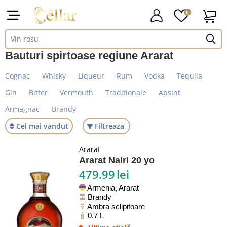
0
Bauturi spirtoase regiune Ararat
Cognac
Whisky
Liqueur
Rum
Vodka
Tequila
Gin
Bitter
Vermouth
Traditionale
Absint
Armagnac
Brandy
Cel mai vandut
Filtreaza
Ararat
Ararat Nairi 20 yo
479.99
lei
Armenia, Ararat
Brandy
Ambra sclipitoare
0.7 L