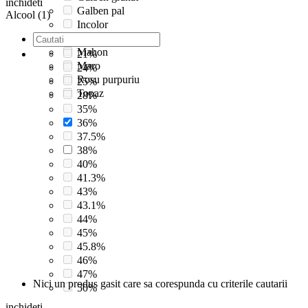
inchideti
Galben pal
Alcool (1)
Incolor
Incolora
Mahon
21%
Maro
24%
Rosu purpuriu
25%
Topaz
28%
35%
36%
37.5%
38%
40%
41.3%
43%
43.1%
44%
45%
45.8%
46%
47%
Nici un produs gasit care sa corespunda cu criterile cautarii
50%
inchideti