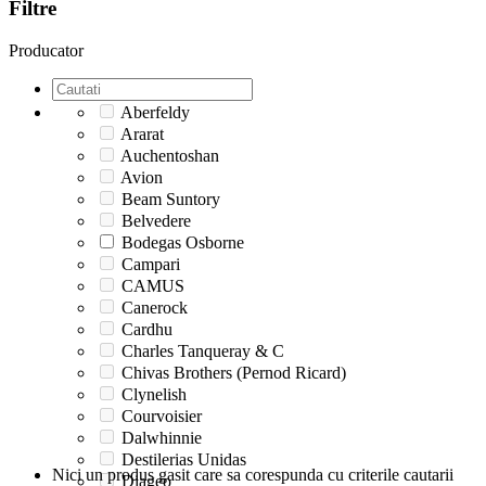
Filtre
Producator
Aberfeldy
Ararat
Auchentoshan
Avion
Beam Suntory
Belvedere
Bodegas Osborne
Campari
CAMUS
Canerock
Cardhu
Charles Tanqueray & C
Chivas Brothers (Pernod Ricard)
Clynelish
Courvoisier
Dalwhinnie
Destilerias Unidas
Nici un produs gasit care sa corespunda cu criterile cautarii
Diageo