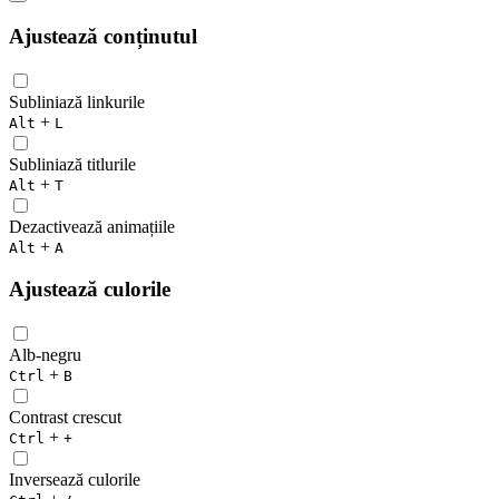
Ajustează conținutul
Subliniază linkurile
+
Alt
L
Subliniază titlurile
+
Alt
T
Dezactivează animațiile
+
Alt
A
Ajustează culorile
Alb-negru
+
Ctrl
B
Contrast crescut
+
Ctrl
+
Inversează culorile