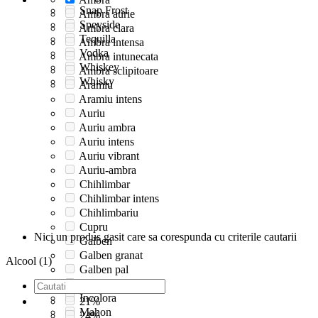
Snap Frost
Ambra aurie
Speyside
Ambra clara
Tequilla
Ambra intensa
Vodka
Ambra intunecata
Whiskey
Ambra sclipitoare
Whisky
Aramiu
Aramiu intens
Auriu
Auriu ambra
Auriu intens
Auriu vibrant
Auriu-ambra
Chihlimbar
Chihlimbar intens
Chihlimbariu
Cupru
Nici un produs gasit care sa corespunda cu criterile cautarii
Galben
Galben granat
Alcool (1)
Galben pal
Incolor
Incolora
21%
Mahon
24%