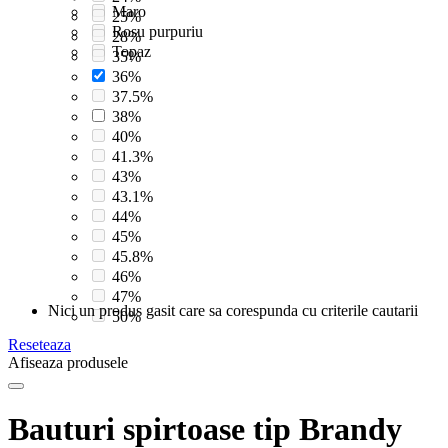
Maro
25%
Rosu purpuriu
28%
Topaz
35%
36%
37.5%
38%
40%
41.3%
43%
43.1%
44%
45%
45.8%
46%
47%
Nici un produs gasit care sa corespunda cu criterile cautarii
50%
Reseteaza
Afiseaza produsele
Bauturi spirtoase tip Brandy