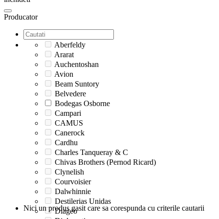
Producator
Aberfeldy
Ararat
Auchentoshan
Avion
Beam Suntory
Belvedere
Bodegas Osborne
Campari
CAMUS
Canerock
Cardhu
Charles Tanqueray & C
Chivas Brothers (Pernod Ricard)
Clynelish
Courvoisier
Dalwhinnie
Destilerias Unidas
Nici un produs gasit care sa corespunda cu criterile cautarii
Diageo