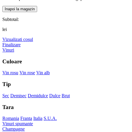
Inapoi la magazin
Subtotal:
lei
Vizualizati cosul
Finalizare
Vinuri
Culoare
Vin rosu
Vin rose
Vin alb
Tip
Sec
Demisec
Demidulce
Dulce
Brut
Tara
Romania
Franta
Italia
S.U.A.
Vinuri spumante
Champagne