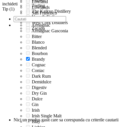
Lowland
inchideti
Teeling
Lowlands
Tip (1)
The Kaikyo Distillery
San Francisco
Vena & Figli
Speyside
West Cork Distillers
Armagnac
Zacapa
Armagnac Gasconia
Bitter
Blanco
Blended
Bourbon
Brandy
Cognac
Coniac
Dark Rum
Demidulce
Digestiv
Dry Gin
Dulce
Gin
Irish
Irish Single Malt
Nici un produs gasit care sa corespunda cu criterile cautarii
Islay