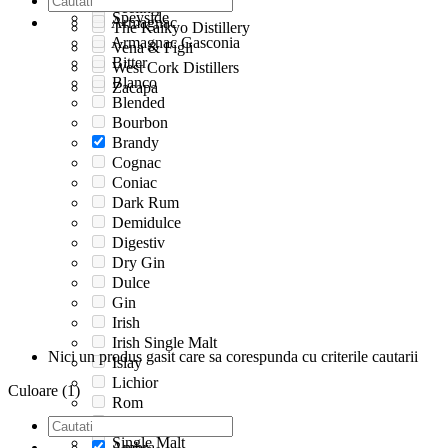
Teeling
Speyside
Armagnac
The Kaikyo Distillery
Armagnac Gasconia
Vena & Figli
Bitter
West Cork Distillers
Blanco
Zacapa
Blended
Bourbon
Brandy
Cognac
Coniac
Dark Rum
Demidulce
Digestiv
Dry Gin
Dulce
Gin
Irish
Irish Single Malt
Nici un produs gasit care sa corespunda cu criterile cautarii
Islay
Lichior
Culoare (1)
Rom
Rum
Single Malt
Ambra