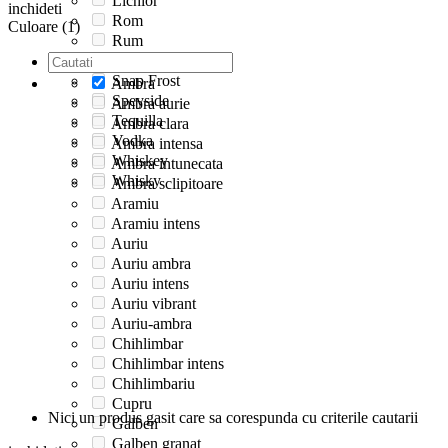
Lichior
inchideti
Rom
Culoare (1)
Rum
Single Malt
Snap Frost
Ambra
Speyside
Ambra aurie
Tequilla
Ambra clara
Vodka
Ambra intensa
Whiskey
Ambra intunecata
Whisky
Ambra sclipitoare
Aramiu
Aramiu intens
Auriu
Auriu ambra
Auriu intens
Auriu vibrant
Auriu-ambra
Chihlimbar
Chihlimbar intens
Chihlimbariu
Cupru
Nici un produs gasit care sa corespunda cu criterile cautarii
Galben
Galben granat