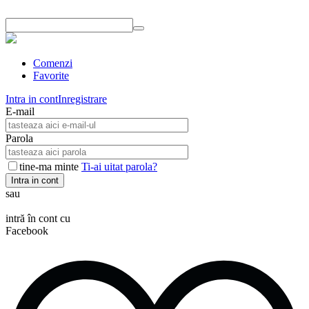
Comenzi
Favorite
Intra in cont
Inregistrare
E-mail
Parola
tine-ma minte
Ti-ai uitat parola?
Intra in cont
sau
intră în cont cu
Facebook