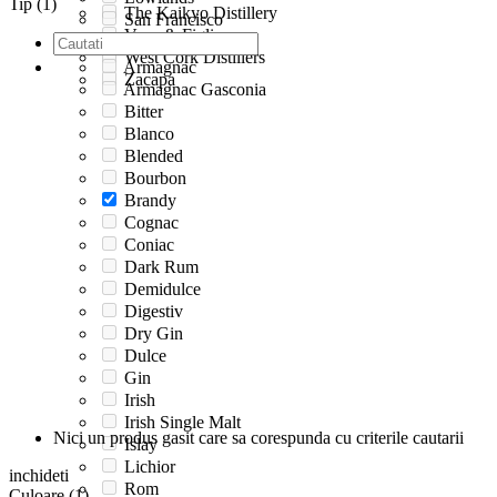
Tip (1)
The Kaikyo Distillery
San Francisco
Vena & Figli
Speyside
West Cork Distillers
Armagnac
Zacapa
Armagnac Gasconia
Bitter
Blanco
Blended
Bourbon
Brandy
Cognac
Coniac
Dark Rum
Demidulce
Digestiv
Dry Gin
Dulce
Gin
Irish
Irish Single Malt
Nici un produs gasit care sa corespunda cu criterile cautarii
Islay
Lichior
inchideti
Rom
Culoare (1)