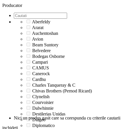
Producator
Aberfeldy
Ararat
Auchentoshan
Avion
Beam Suntory
Belvedere
Bodegas Osborne
Campari
CAMUS
Canerock
Cardhu
Charles Tanqueray & C
Chivas Brothers (Pernod Ricard)
Clynelish
Courvoisier
Dalwhinnie
Destilerias Unidas
Nici un produs gasit care sa corespunda cu criterile cautarii
Diageo
Diplomatico
inchideti