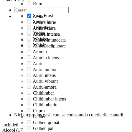
Rum
Single Malt
Snap Frost
Ambra
Speyside
Ambra aurie
Tequilla
Ambra clara
Vodka
Ambra intensa
Whiskey
Ambra intunecata
Whisky
Ambra sclipitoare
Aramiu
Aramiu intens
Auriu
Auriu ambra
Auriu intens
Auriu vibrant
Auriu-ambra
Chihlimbar
Chihlimbar intens
Chihlimbariu
Cupru
Nici un produs gasit care sa corespunda cu criterile cautarii
Galben
Galben granat
inchideti
Galben pal
Alcool (1)