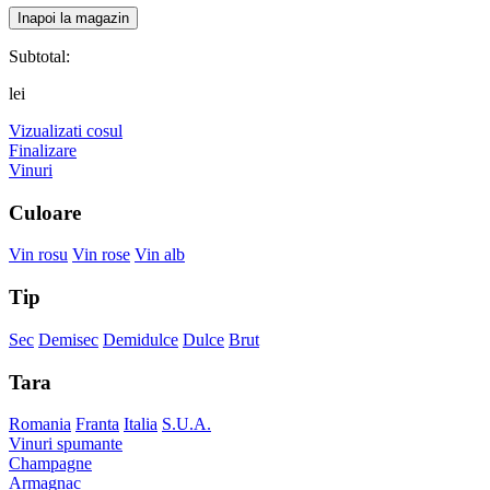
Inapoi la magazin
Subtotal:
lei
Vizualizati cosul
Finalizare
Vinuri
Culoare
Vin rosu
Vin rose
Vin alb
Tip
Sec
Demisec
Demidulce
Dulce
Brut
Tara
Romania
Franta
Italia
S.U.A.
Vinuri spumante
Champagne
Armagnac