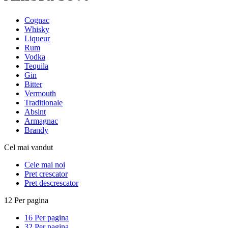
Cognac
Whisky
Liqueur
Rum
Vodka
Tequila
Gin
Bitter
Vermouth
Traditionale
Absint
Armagnac
Brandy
Cel mai vandut
Cele mai noi
Pret crescator
Pret descrescator
12 Per pagina
16 Per pagina
32 Per pagina