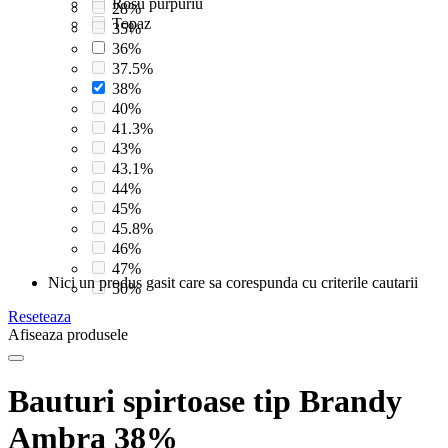
Rosu purpuriu
28%
Topaz
35%
36%
37.5%
38%
40%
41.3%
43%
43.1%
44%
45%
45.8%
46%
47%
Nici un produs gasit care sa corespunda cu criterile cautarii
50%
Reseteaza
Afiseaza produsele
Bauturi spirtoase tip Brandy
Ambra 38%