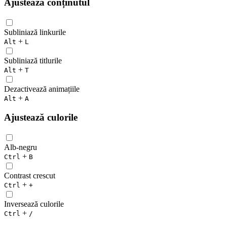
Ajustează conținutul
Subliniază linkurile
+
Alt
L
Subliniază titlurile
+
Alt
T
Dezactivează animațiile
+
Alt
A
Ajustează culorile
Alb-negru
+
Ctrl
B
Contrast crescut
+
Ctrl
+
Inversează culorile
+
Ctrl
/