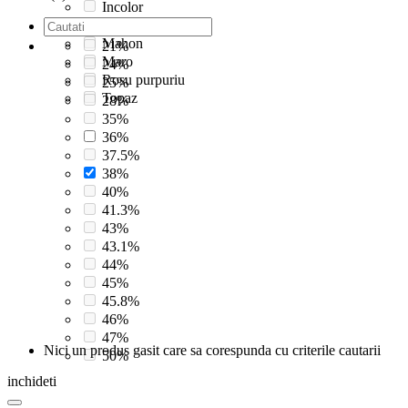
Incolor
Incolora
Mahon
21%
Maro
24%
Rosu purpuriu
25%
Topaz
28%
35%
36%
37.5%
38%
40%
41.3%
43%
43.1%
44%
45%
45.8%
46%
47%
Nici un produs gasit care sa corespunda cu criterile cautarii
50%
inchideti