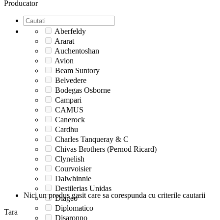
Producator
Aberfeldy
Ararat
Auchentoshan
Avion
Beam Suntory
Belvedere
Bodegas Osborne
Campari
CAMUS
Canerock
Cardhu
Charles Tanqueray & C
Chivas Brothers (Pernod Ricard)
Clynelish
Courvoisier
Dalwhinnie
Destilerias Unidas
Nici un produs gasit care sa corespunda cu criterile cautarii
Diageo
Diplomatico
Tara
Disaronno