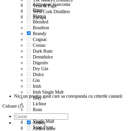
Armagnac Gasconia
Vena & Figli
Bitter
West Cork Distillers
Blanco
Zacapa
Blended
Bourbon
Brandy
Cognac
Coniac
Dark Rum
Demidulce
Digestiv
Dry Gin
Dulce
Gin
Irish
Irish Single Malt
Nici un produs gasit care sa corespunda cu criterile cautarii
Islay
Lichior
Culoare (1)
Rom
Rum
Single Malt
Ambra
Snap Frost
Ambra aurie