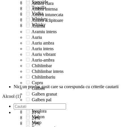
Speyside
Ambra clara
Tequilla
Ambra intensa
Vodka
Ambra intunecata
Whiskey
Ambra sclipitoare
Whisky
Aramiu
Aramiu intens
Auriu
Auriu ambra
Auriu intens
Auriu vibrant
Auriu-ambra
Chihlimbar
Chihlimbar intens
Chihlimbariu
Cupru
Nici un produs gasit care sa corespunda cu criterile cautarii
Galben
Galben granat
Alcool (1)
Galben pal
Incolor
Incolora
21%
Mahon
24%
Maro
25%