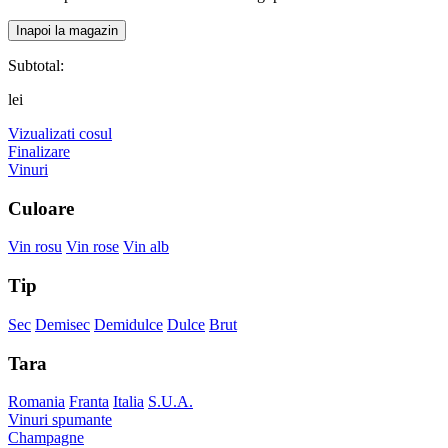
Inapoi la magazin
Subtotal:
lei
Vizualizati cosul
Finalizare
Vinuri
Culoare
Vin rosu
Vin rose
Vin alb
Tip
Sec
Demisec
Demidulce
Dulce
Brut
Tara
Romania
Franta
Italia
S.U.A.
Vinuri spumante
Champagne