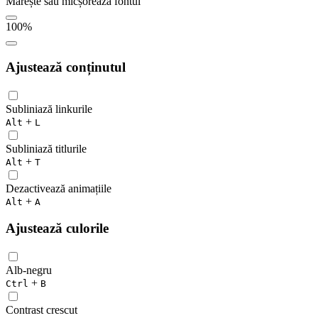
Mărește sau micșorează fontul
100
%
Ajustează conținutul
Subliniază linkurile
+
Alt
L
Subliniază titlurile
+
Alt
T
Dezactivează animațiile
+
Alt
A
Ajustează culorile
Alb-negru
+
Ctrl
B
Contrast crescut