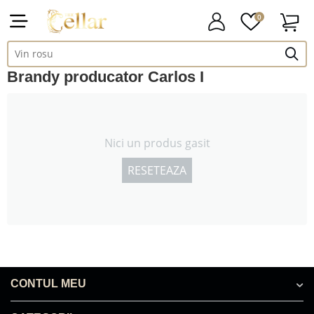
0
Brandy producator Carlos I
Nici un produs gasit
RESETEAZA
CONTUL MEU