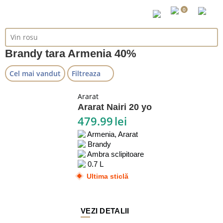
0
Brandy tara Armenia 40%
Cel mai vandut
Filtreaza
Ararat
Ararat Nairi 20 yo
479.99
lei
Armenia, Ararat
Brandy
Ambra sclipitoare
0.7 L
Ultima sticlă
VEZI DETALII