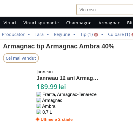
Vinuri
Vinuri spumante
Champagne
Armagnac
Bit
Producator
Tara
Regiune
Tip (1)
Culoare (1)
Armagnac tip Armagnac Ambra 40%
Cel mai vandut
Janneau
Janneau 12 ani Armagnac
189.99
lei
Franta, Armagnac-Tenareze
Armagnac
Ambra
0.7 L
Ultimele 2 sticle