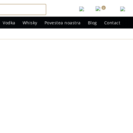
0
Vodka
Whisky
Povestea noastra
Blog
Contact