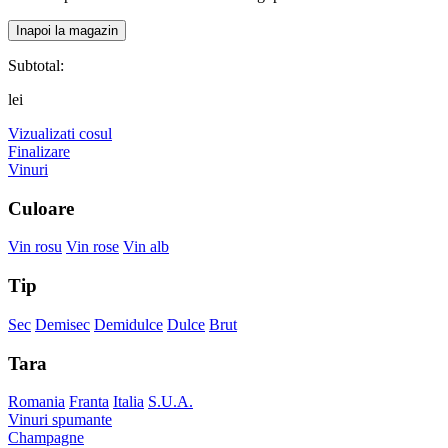
Inapoi la magazin
Subtotal:
lei
Vizualizati cosul
Finalizare
Vinuri
Culoare
Vin rosu
Vin rose
Vin alb
Tip
Sec
Demisec
Demidulce
Dulce
Brut
Tara
Romania
Franta
Italia
S.U.A.
Vinuri spumante
Champagne