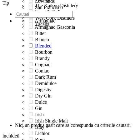
Lowlands
Tip
The Kaikyo Distillery
San Francisco
Vena & Figli
Speyside
West Cork Distillers
Armagnac
Zacapa
Armagnac Gasconia
Bitter
Blanco
Blended
Bourbon
Brandy
Cognac
Coniac
Dark Rum
Demidulce
Digestiv
Dry Gin
Dulce
Gin
Irish
Irish Single Malt
Nici un produs gasit care sa corespunda cu criterile cautarii
Islay
Lichior
inchideti
Rom