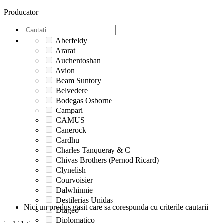
Producator
Aberfeldy
Ararat
Auchentoshan
Avion
Beam Suntory
Belvedere
Bodegas Osborne
Campari
CAMUS
Canerock
Cardhu
Charles Tanqueray & C
Chivas Brothers (Pernod Ricard)
Clynelish
Courvoisier
Dalwhinnie
Destilerias Unidas
Nici un produs gasit care sa corespunda cu criterile cautarii
Diageo
Diplomatico