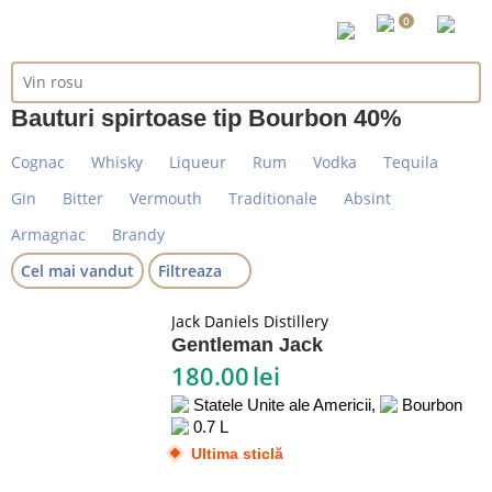
0
Bauturi spirtoase tip Bourbon 40%
Cognac
Whisky
Liqueur
Rum
Vodka
Tequila
Gin
Bitter
Vermouth
Traditionale
Absint
Armagnac
Brandy
Cel mai vandut
Filtreaza
Jack Daniels Distillery
Gentleman Jack
180.00
lei
Statele Unite ale Americii,
Bourbon
0.7 L
Ultima sticlă