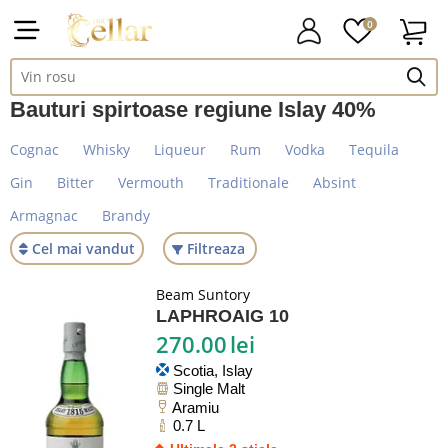
0
Bauturi spirtoase regiune Islay 40%
Cognac
Whisky
Liqueur
Rum
Vodka
Tequila
Gin
Bitter
Vermouth
Traditionale
Absint
Armagnac
Brandy
Cel mai vandut
Filtreaza
Beam Suntory
LAPHROAIG 10
270.00
lei
Scotia, Islay
Single Malt
Aramiu
0.7 L