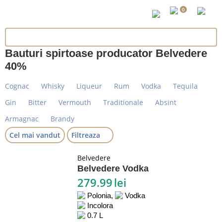
0
Bauturi spirtoase producator Belvedere
40%
Cognac
Whisky
Liqueur
Rum
Vodka
Tequila
Gin
Bitter
Vermouth
Traditionale
Absint
Armagnac
Brandy
Cel mai vandut
Filtreaza
Belvedere
Belvedere Vodka
279.99
lei
Polonia,
Vodka
Incolora
0.7 L