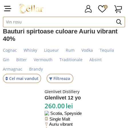
0
Bauturi spirtoase culoare Auriu vibrant
40%
Cognac
Whisky
Liqueur
Rum
Vodka
Tequila
Gin
Bitter
Vermouth
Traditionale
Absint
Armagnac
Brandy
Cel mai vandut
Filtreaza
Glenlivet Distillery
Glenlivet 12 yo
260.00
lei
Scotia, Speyside
Single Malt
Auriu vibrant